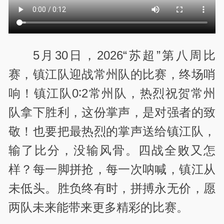
5
月
30
日，
2026“
苏超
”
第八周比
赛，镇江队迎战常州队的比赛，终场哨
响！镇江队
0∶2
常州队，热烈祝贺常州
队拿下胜利，这份掌声，是对强者的致
敬！也要把最热烈的掌声送给镇江队，
输了比分，没输风骨。四战全败又怎
样？每一脚拼抢，每一次呐喊，镇江从
未低头。胜负终有时，拼搏永无价，愿
两队未来能带来更多精彩的比赛。