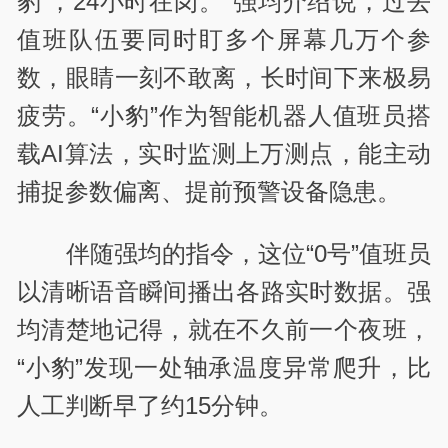
豹’，24小时在岗。”强均介绍说，过去
值班队伍要同时盯多个屏幕几万个参
数，眼睛一刻不敢离，长时间下来极易
疲劳。“小豹”作为智能机器人值班员搭
载AI算法，实时监测上万测点，能主动
捕捉参数偏离、提前预警设备隐患。
伴随强均的指令，这位“0号”
值班员
以清晰语音瞬间播出各路实时数据。强
均清楚地记得，就在不久前一个夜班，
“小豹”发现一处轴承温度异常爬升，比
人工判断早了约15分钟。