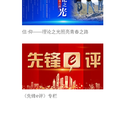
信·仰——理论之光照亮青春之路
《先锋e评》专栏