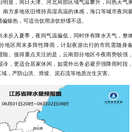
旧明显，周日天津、河北局部区域气温攀升，闷热天气
。南方多地依旧维持高湿高温的体感，海口等城市夜间
体感偏燥热，可适当饮用凉饮舒缓不适。
尚未步入夏季，夜间气温偏低，同时伴有降水天气，整
分地区周末多阵性降雨，计划夜游出行的市民需随身
避险。值得重点关注的是，云南部分地区今夜雨势较强
湿冷，更适合居家休闲，如需外出务必避开强降雨时段
区域，严防山洪、滑坡、泥石流等地质次生灾害。