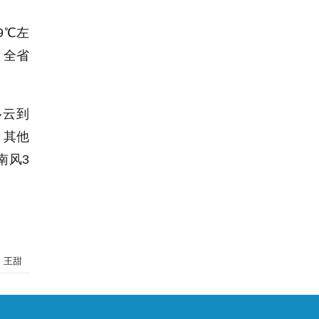
9℃左
。全省
多云到
，其他
南风3
：王甜