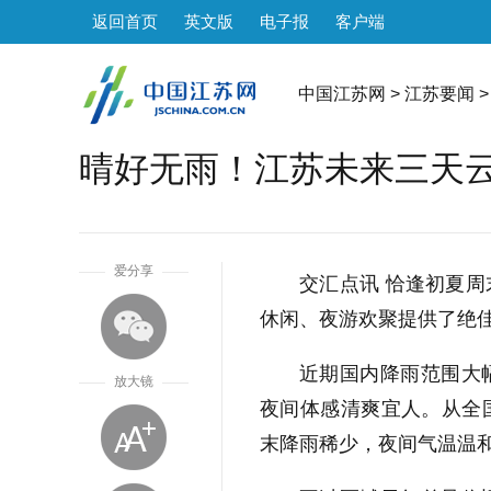
返回首页
英文版
电子报
客户端
中国江苏网
>
江苏要闻
>
晴好无雨！江苏未来三天
1
爱分享
交汇点讯 恰逢初夏
休闲、夜游欢聚提供了绝
近期国内降雨范围大
放大镜
夜间体感清爽宜人。从全
末降雨稀少，夜间气温温