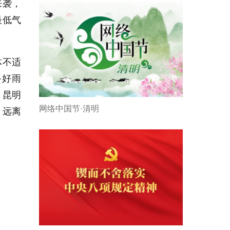
来袭，
最低气
体不适
备好雨
，昆明
网络中国节·清明
，远离