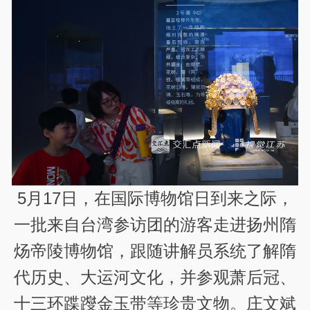
5月17日，在国际博物馆日到来之际，
一批来自台湾参访团的游客走进扬州隋
炀帝陵博物馆，跟随讲解员系统了解隋
代历史、大运河文化，并参观萧后冠、
十三环蹀躞金玉带等珍贵文物。庄文斌