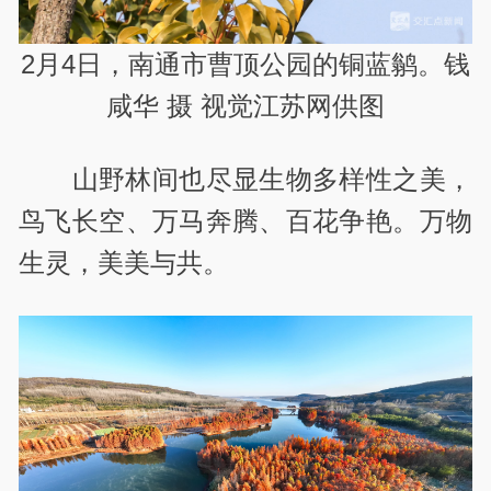
2月4日，南通市曹顶公园的铜蓝鹟。钱
咸华 摄 视觉江苏网供图
山野林间也尽显生物多样性之美，
鸟飞长空、万马奔腾、百花争艳。万物
生灵，美美与共。