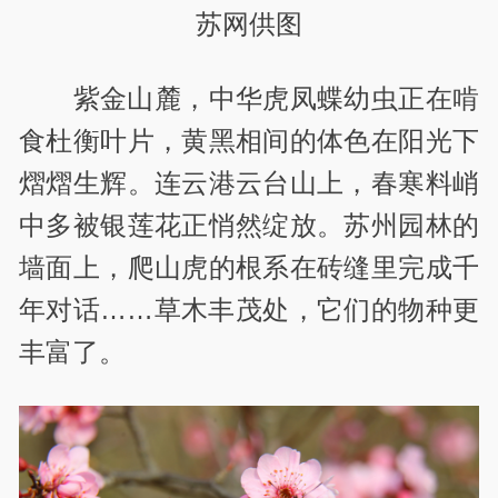
苏网供图
紫金山麓，中华虎凤蝶幼虫正在啃
食杜衡叶片，黄黑相间的体色在阳光下
熠熠生辉。连云港云台山上，春寒料峭
中多被银莲花正悄然绽放。苏州园林的
墙面上，爬山虎的根系在砖缝里完成千
年对话……草木丰茂处，它们的物种更
丰富了。