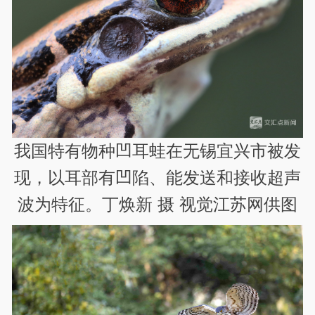
我国特有物种凹耳蛙在无锡宜兴市被发
现，以耳部有凹陷、能发送和接收超声
波为特征。丁焕新 摄 视觉江苏网供图