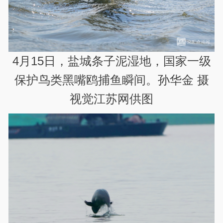
4月15日，盐城条子泥湿地，国家一级
保护鸟类黑嘴鸥捕鱼瞬间。孙华金 摄
视觉江苏网供图