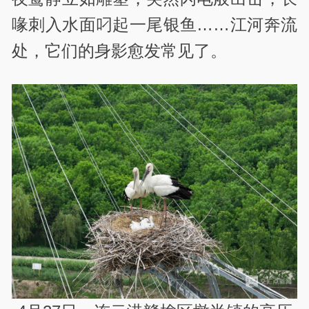
喙刺入水面叼起一尾银鱼……江河奔流
处，它们的身影愈发常见了。