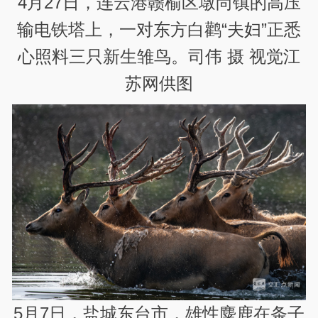
4月27日，连云港赣榆区墩尚镇的高压
输电铁塔上，一对东方白鹳“夫妇”正悉
心照料三只新生雏鸟。司伟 摄 视觉江
苏网供图
5月7日，盐城东台市，雄性麋鹿在条子