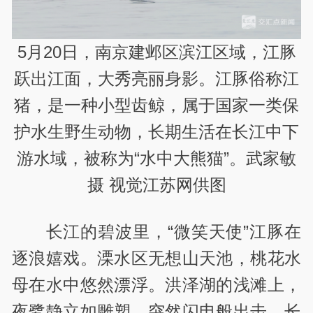
5月20日，南京建邺区滨江区域，江豚
跃出江面，大秀亮丽身影。江豚俗称江
猪，是一种小型齿鲸，属于国家一类保
护水生野生动物，长期生活在长江中下
游水域，被称为“水中大熊猫”。武家敏
摄 视觉江苏网供图
长江的碧波里，“微笑天使”江豚在
逐浪嬉戏。溧水区无想山天池，桃花水
母在水中悠然漂浮。洪泽湖的浅滩上，
夜鹭静立如雕塑，突然闪电般出击，长