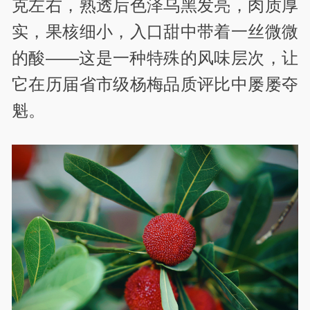
克左右，熟透后色泽乌黑发亮，肉质厚
实，果核细小，入口甜中带着一丝微微
的酸——这是一种特殊的风味层次，让
它在历届省市级杨梅品质评比中屡屡夺
魁。