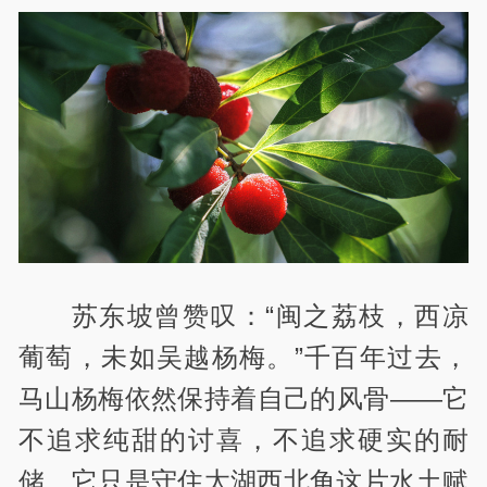
苏东坡曾赞叹：“闽之荔枝，西凉
葡萄，未如吴越杨梅。”千百年过去，
马山杨梅依然保持着自己的风骨——它
不追求纯甜的讨喜，不追求硬实的耐
储，它只是守住太湖西北角这片水土赋