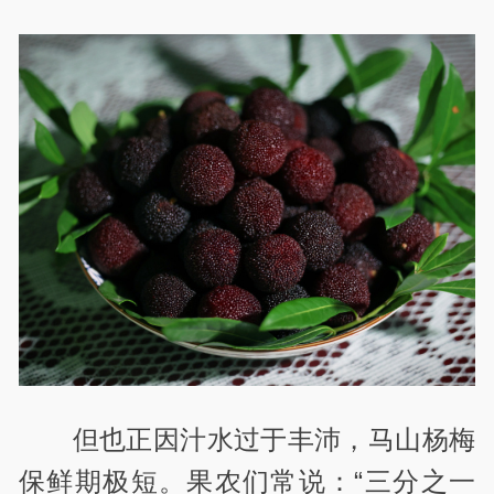
但也正因汁水过于丰沛，马山杨梅
保鲜期极短。果农们常说：“三分之一