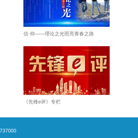
信·仰——理论之光照亮青春之路
《先锋e评》专栏
37000