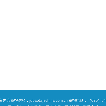
内容举报信箱：jubao@jschina.com.cn 举报电话：（025）847