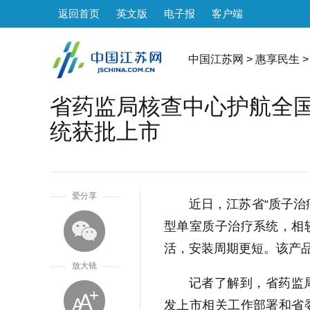
返回首页
英文版
电子报
客户端
中国江苏网
>
惠享民生
>
省药监局核查中心护航全
统获批上市
1
爱分享
近日，江苏省“质子治
型单室质子治疗系统，相
活，安装周期更短。该产
放大镜
记者了解到，省药监
发上市相关工作部署和省