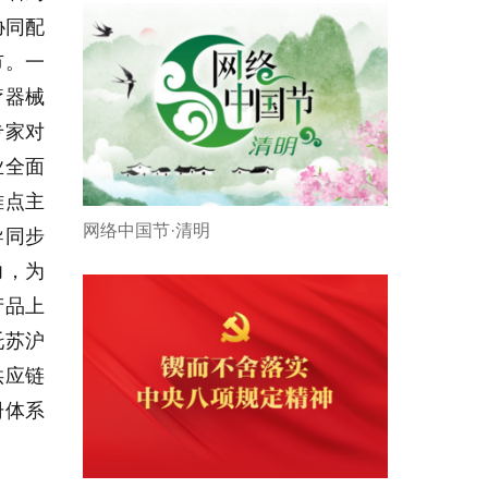
协同配
市。一
疗器械
专家对
业全面
难点主
网络中国节·清明
导同步
力，为
产品上
托苏沪
供应链
册体系