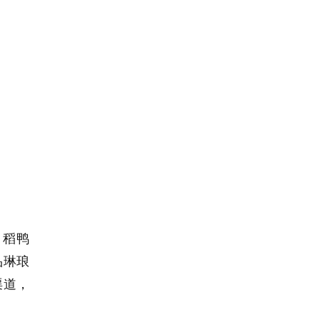
、稻鸭
品琳琅
渠道，