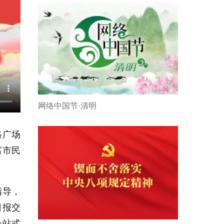
网络中国节·清明
路广场
富市民
指导，
日报交
一站式