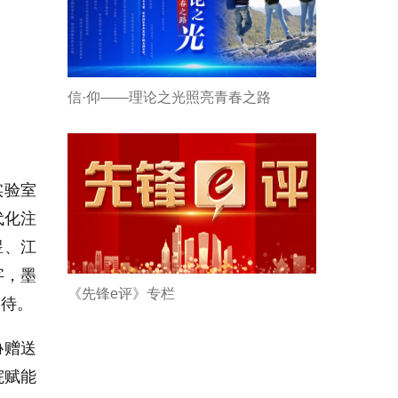
信·仰——理论之光照亮青春之路
实验室
代化注
煜、江
字，墨
《先锋e评》专栏
期待。
协赠送
院赋能