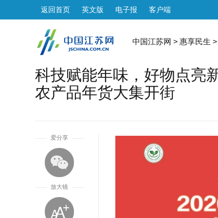
返回首页
英文版
电子报
客户端
中国江苏网
>
惠享民生
>
科技赋能年味，好物点亮新春
农产品年货大集开街
1
爱分享
放大镜