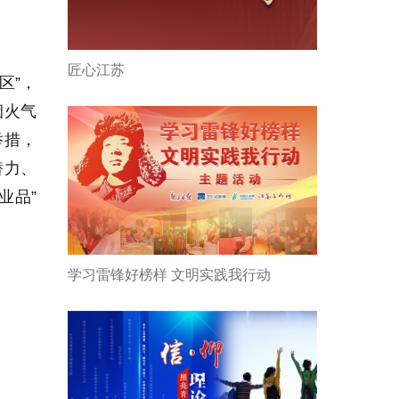
匠心江苏
区”，
烟火气
举措，
潜力、
业品”
学习雷锋好榜样 文明实践我行动