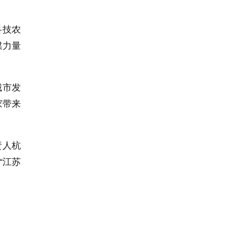
科技农
媒力量
城市发
家带来
责人杭
“江苏