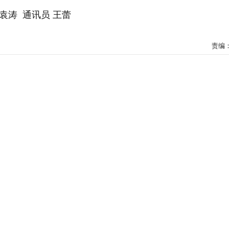
袁涛 通讯员 王蕾
责编