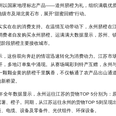
州以国家地理标志产品——道州脐橙为礼，组织满载优
地级市及湖北黄石市，展开“甜蜜回赠”行动。
实实在在的消费支持。在温情互动带动下，永州脐橙在
消费者自发购买永州脐橙。运满满大数据显示，苏州、
现阶段脐橙主要接收城市。
示，这份双向奔赴的情谊迅速转化为消费动力。江苏市
开，多地订单集中涌现。从赛场喝彩到特产互赠，永州
一颗颗金黄的脐橙千里飘香，不仅畅通了农产品出山通
的新桥梁。
5年全年数据显示，永州运往江苏的货物TOP 5分别为：
薯、橙子。同期，从江苏运往永州的货物TOP 5则呈现
板、电缆、设备及零备件、光伏组件、环保设备。