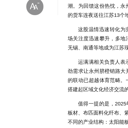
潮。为回馈这份热忱，永
的货车连夜送往江苏13个
这股温情迅速转化为
场关注度迅速攀升，多地
无锡、南通等地成为江苏
放大字体
运满满相关负责人表
缩小字体
劲需求让永州脐橙销路大
的联动已超越体育范畴。
搭建起区域文化经济交流
值得一提的是，202
板材、布匹面料化纤布、紫
不同的产业结构：太阳能