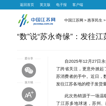
返回首页
英文版
电子报
客户端
中国江苏网
>
惠享民生
>
“数”说“苏永奇缘”：发往
1
爱分享
自2025年12月2
了跨省关注，更意外掀起
苏消费者的手中。近日，数
放大镜
发往江苏各地的橙子发货量迎
此次热销源于一场温
了江苏多地球迷，苏州、