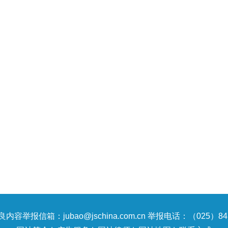
内容举报信箱：jubao@jschina.com.cn 举报电话：（025）847