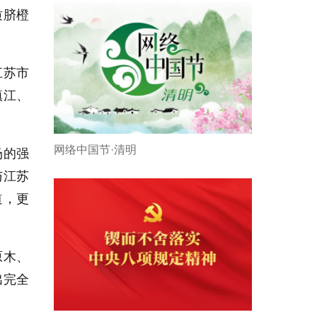
质脐橙
江苏市
镇江、
网络中国节·清明
场的强
与江苏
道，更
原木、
出完全