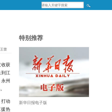
特别推荐
,王蕾
仅收获
送到江
，永州
%。
，打动
新华日报电子版
应援热