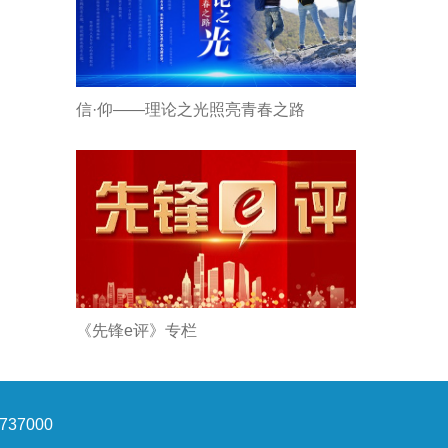
信·仰——理论之光照亮青春之路
《先锋e评》专栏
37000