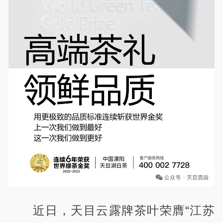
近日，天目云露牌茶叶荣膺“江苏