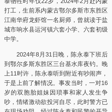
泰牺牲时年仅22岁，2024年2月赴内蒙
打工，生前系内蒙古鄂尔多斯市东胜区
江南华府龙虾馆一名厨师，曾就读于盐
城市响水县运河镇六套小学、六套初级
中学。
2024年8月31日晚，陈永泰下班后
到鄂尔多斯东胜区三台基水库夜钓。晚
上11时许，陈永泰听到附近有吵闹声，
于是上前了解情况。事发当时，一对16
岁的双胞胎姐妹因琐事和家人发生争
吵，情绪激动欲投河自尽，此时警方已
在现场劝阻。经过陈永泰和民警的开导