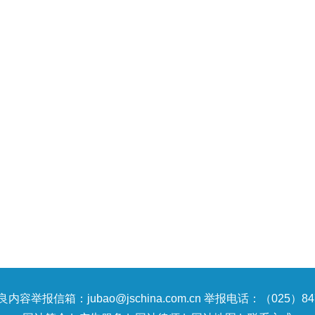
内容举报信箱：jubao@jschina.com.cn 举报电话：（025）847