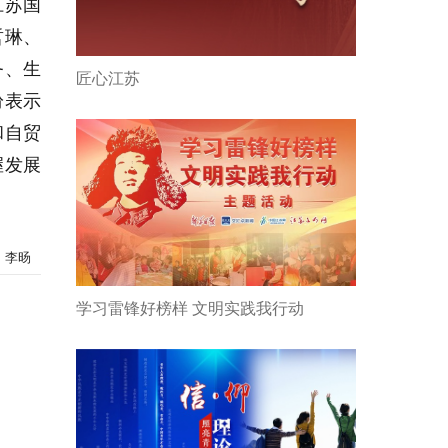
江苏国
哲琳、
务、生
匠心江苏
纷表示
和自贸
握发展
：李旸
学习雷锋好榜样 文明实践我行动