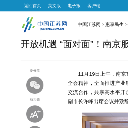
返回首页
英文版
电子报
客户端
中国江苏网
>
惠享民生
>
开放机遇 “面对面”！南
1
爱分享
11
月
19
日上午，南京
全会精神，全面推进产业
交流合作，共享高水平开
放大镜
副市长许峰出席会议并致