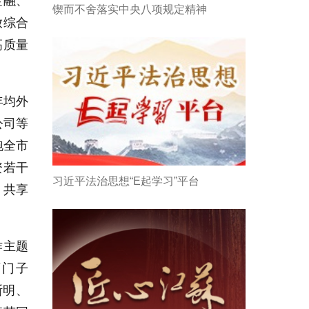
金融、
锲而不舍落实中央八项规定精神
放综合
高质量
年均外
公司等
跑全市
资若干
习近平法治思想“E起学习”平台
，共享
作主题
西门子
斯明、