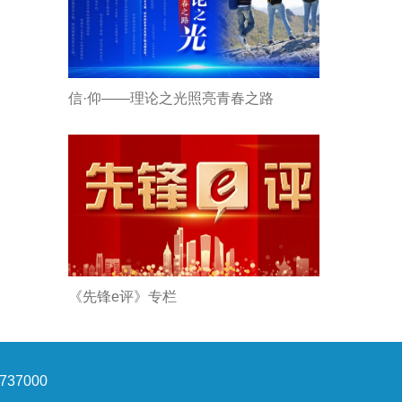
信·仰——理论之光照亮青春之路
《先锋e评》专栏
37000