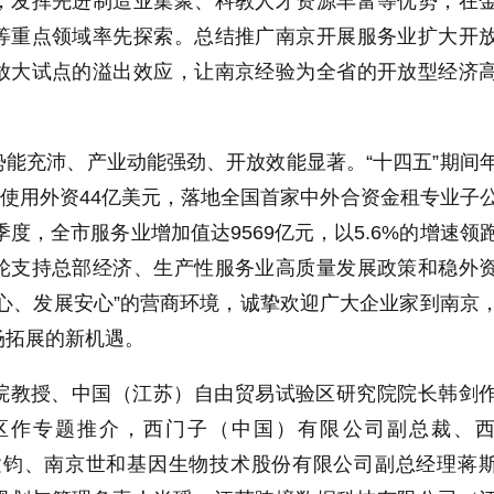
，发挥先进制造业集聚、科教人才资源丰富等优势，在
等重点领域率先探索。总结推广南京开展服务业扩大开
放大试点的溢出效应，让南京经验为全省的开放型经济
势能充沛、产业动能强劲、开放效能显著。
“
十四五
”
期间
使用外资
44
亿美元，落地全国首家中外合资金租专业子
季度，全市服务业增加值达
9569
亿元，以
5.6%
的增速领
轮支持总部经济、生产性服务业高质量发展政策和稳外
心、发展安心
”
的营商环境，诚挚欢迎广大企业家到南京
场拓展的新机遇。
院教授、中国（江苏）自由贸易试验区研究院院长韩剑
区作专题推介，西门子（中国）有限公司副总裁、
建钧、南京世和基因生物技术股份有限公司副总经理蒋