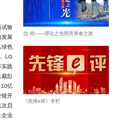
易试验
信·仰——理论之光照亮青春之路
的发展
以绿色
、
LG
享实践
总裁彭
超
10
亿
业链开
《先锋e评》专栏
此次启
土企业