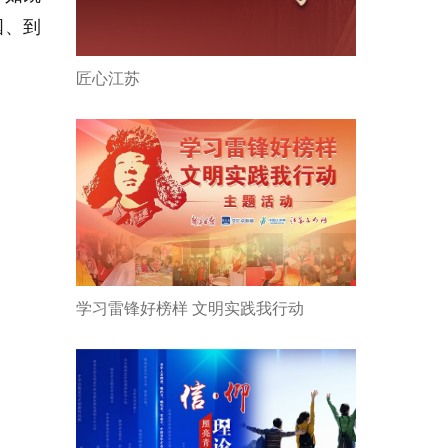
国、到
匠心江苏
学习雷锋好榜样 文明实践我行动