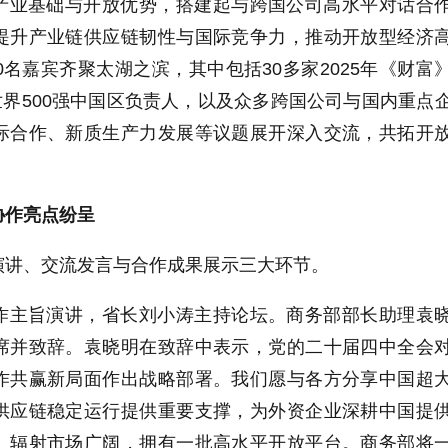
产业基础与开放优势，搭建起与跨国公司高水平对话合
提升产业链供应链韧性与国际竞争力，推动开放型经济
0
名嘉宾齐聚太湖之滨，其中包括
30
多家
2025
年《财富
世界
500
强中国区负责人，以及众多跨国公司与国内重点
际合作、新质生产力发展等议题展开深入交流，共拓开
协作亮点纷呈
演讲、交流发言与合作成果展示三大环节。
作主旨演讲，省长刘小涛主持论坛。商务部部长助理袁
席并致辞。袁晓明在致辞中表示，党的二十届四中全会
作共赢新局面作出战略部署。我们愿与各方分享中国超
供应链稳定运行提供重要支撑，为外资企业深耕中国提
、辐射市场广阔，拥有一批高水平开放平台。商务部将