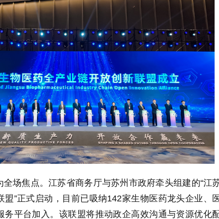
为全场焦点。江苏省商务厅与苏州市政府牵头组建的
“
江
联盟
”
正式启动，目前已吸纳
142
家生物医药龙头企业、
服务平台加入。该联盟将推动政企高效沟通与资源优化