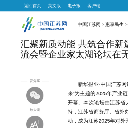
返回首页
英文版
电子报
客户端
中国江苏网
>
惠享民生
>
汇聚新质动能 共筑合作新篇
流会暨企业家太湖论坛在
1
爱分享
新华报业·中国江苏网
来
”
为主题的
2025
年产业链
开幕。本次论坛由江苏省
放大镜
持，江苏省商务厅、省外
动，成为江苏
2025
年对外