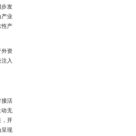
同步发
为产业
志性产
行外资
级注入
对接活
联动无
链，开
动呈现