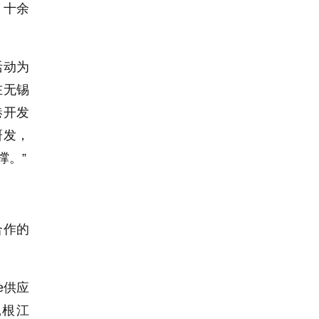
，十余
活动为
在无锡
港开发
研发，
撑。
”
合作的
e
供应
扎根江