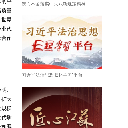
作的平
锲而不舍落实中央八项规定精神
高质量
》世界
企业代
放合作
习近平法治思想“E起学习”平台
晓明、
对扩大
大规模
供优质
一如既