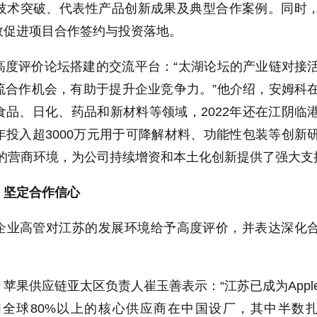
技术突破、代表性产品创新成果及典型合作案例。同时
效促进项目合作签约与投资落地。
高度评价论坛搭建的交流平台：
“
太湖论坛的产业链对接
流合作机会，有助于提升企业竞争力。
”
他介绍，安姆科
食品、日化、药品和新材料等领域，
2022
年还在江阴临
年投入超
3000
万元用于可降解材料、功能性包装等创新
的营商环境，为公司持续增资和本土化创新提供了强大支
，坚定合作信心
企业高管对江苏的发展环境给予高度评价，并表达深化
、苹果供应链亚太区负责人崔玉善表示：
“
江苏已成为
Appl
们全球
80%
以上的核心供应商在中国设厂，其中半数