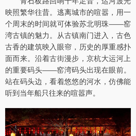
青石板路回响千年足音，运河波光
映照繁华往昔。逃离城市的喧嚣，用一
个周末的时间就可体验苏北明珠——窑
湾古镇的魅力。从古镇南门进入，古色
古香的建筑映入眼帘，历史的厚重感扑
面而来。沿着古街漫步，京杭大运河上
的重要码头——窑湾码头出现在眼前。
站在码头边，看着悠悠的河水，仿佛能
听到当年船只往来的喧嚣声。