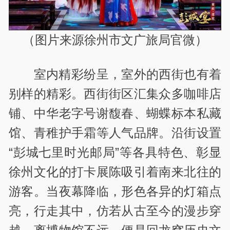
（图片来源徐州市文广旅局官微）
室内精彩纷呈，室外的西街也有着
别样的精彩。西街街区汇集众多咖啡店
铺、中华老字号谢馥春、蝴蝶标本私藏
馆、青稚护手霜等人气品牌。沿街设置
“彭城七里时光邮局”等各具特色、彰显
徐州文化的打卡展陈吸引着南来北往的
游客。当夜幕降临，形色各异的灯箱点
亮，行走其中，仿若从古至今的漫步穿