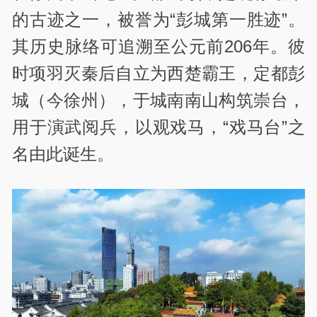
的古迹之一，被誉为“彭城第一胜迹”。
其历史脉络可追溯至公元前206年。彼
时项羽灭秦后自立为西楚霸王，定都彭
城（今徐州），于城南南山构筑崇台，
用于演武阅兵，以观戏马，“戏马台”之
名由此诞生。