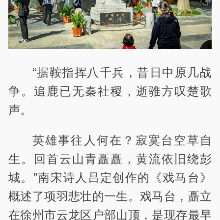
“据鞍指挥八千兵，昔日中原几战
争。追鹿已无秦社稷，逝骓方叹楚歌
声。
英雄事往人何在？寂寞台空草自
生。回首云山青矗矗，黄流依旧
绕彭
城
。”南宋诗人吕定创作的《戏马台》
概述了项羽悲壮的一生。戏马台，矗立
在徐州市云龙区户部山顶，是现存最早