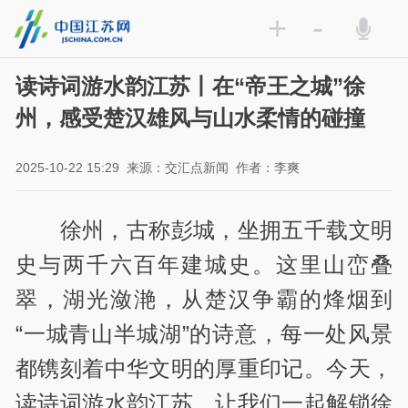
+
-
读诗词游水韵江苏丨在“帝王之城”徐
州，感受楚汉雄风与山水柔情的碰撞
2025-10-22 15:29
来源：交汇点新闻
作者：李爽
徐州，古称彭城，坐拥五千载文明
史与两千六百年建城史。这里山峦叠
翠，湖光潋滟，从楚汉争霸的烽烟到
“一城青山半城湖”的诗意，每一处风景
都镌刻着中华文明的厚重印记。今天，
读诗词游水韵江苏，让我们一起解锁徐