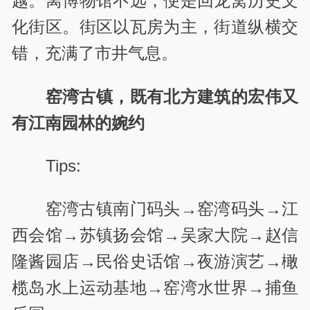
越。离博物馆不远，便是回龙窝历史文
化街区。街区以瓦房为主，街道纵横交
错，充满了市井气息。
窑湾古镇，既有北方建筑的宏伟又
有江南园林的婉约
Tips:
窑湾古镇南门码头→窑湾码头→江
西会馆→苏镇扬会馆→吴家大院→赵信
隆酱园店→民俗史话馆→夜游演艺→橄
榄岛水上运动基地→窑湾水世界→捕鱼