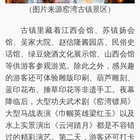
（图片来源窑湾古镇景区）
古镇里藏着江西会馆、苏镇扬会
馆、吴家大院、赵信隆酱园店、民俗史
话馆、绿豆烧酒文化展示馆、山西会馆
等供游客参观游览。除此之外，感兴趣
的游客还可体验雕版印刷、葫芦雕刻、
蓝印花布、捶草印花等非遗手工。夜幕
降临后，大型功夫武术剧《窑湾镖局》
大型马战表演《巾帼英雄梁红玉》以及
水上实景演出《云河踏月》都是不容错
过的精彩演艺。第二天，游客还可打卡