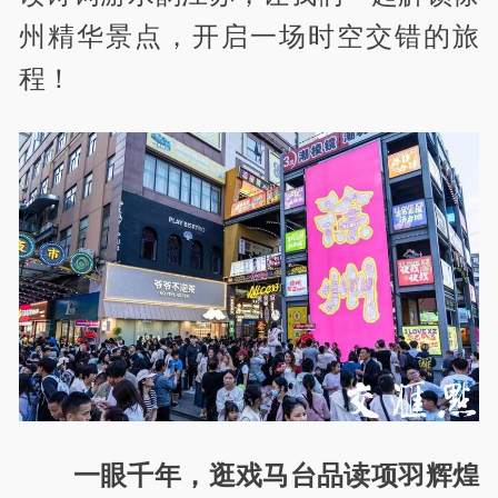
州精华景点，开启一场时空交错的旅
程！
一眼千年，逛戏马台品读项羽辉煌