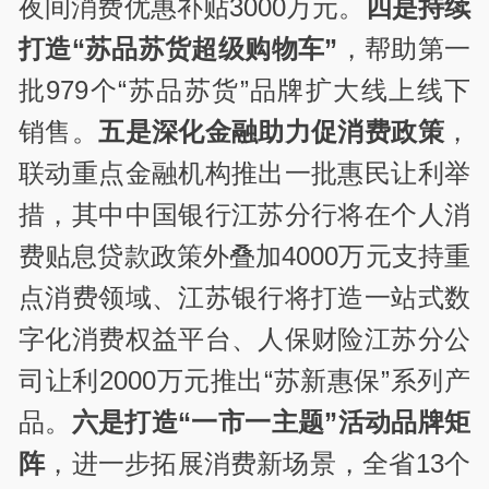
夜间消费优惠补贴
3000
万元。
四是持续
打造“苏品苏货超级购物车”
，帮助第一
批
979
个“苏品苏货”品牌扩大线上线下
销售。
五是深化金融助力促消费政策
，
联动重点金融机构推出一批惠民让利举
措，其中中国银行江苏分行将在个人消
费贴息贷款政策外叠加
4000
万元支持重
点消费领域、江苏银行将打造一站式数
字化消费权益平台、人保财险江苏分公
司让利
2000
万元推出“苏新惠保”系列产
品。
六是打造“一市一主题”活动品牌矩
阵
，进一步拓展消费新场景，全省
13
个