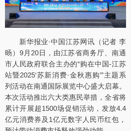
新华报业·中国江苏网讯（记者 李
旸）9
月
20
日，由江苏省商务厅、南通
市人民政府联合主办的“购在中国
-
江苏
站暨
2025
‘苏新消费·金秋惠购’”主题系
列活动在南通国际展览中心盛大启幕。
本次活动推出六大类惠民举措，全省将
累计开展超
1500
场促销活动，发放
4.4
亿元消费券及
1
亿元数字人民币红包，
预计带动消费市场释放强劲动能。