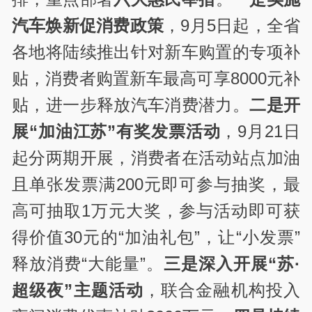
汽车焕新促消费政策
，
9
月
5
日起，全省
各地将陆续推出针对新车购置的专项补
贴，消费者购置新车最高可享
8000
元补
贴，进一步释放汽车消费潜力。
二是开
展“加油江苏”有奖发票活动
，
9
月
21
日
起分两期开展，消费者在活动站点加油
且单张发票满
200
元即可参与抽奖，最
高可抽取
1
万元大奖，参与活动即可获
得价值
30
元的“加油礼包”，让“小发票”
释放消费“大能量”。
三是深入开展“苏·
超级夜”主题活动
，联合金融机构投入