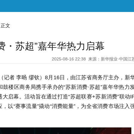
 正文
费・苏超”嘉年华热力启幕
2025-08-16 22:38
来源：新华报业·中国江
（记者 李旸 缪钦）
8
月
16
日，由江苏省商务厅主办，新
鼓楼区商务局携手承办的“苏新消费·苏超”嘉年华热力
盛大启幕。活动旨在通过打造“苏超联赛
+
苏新消费”联动
I
，以“赛事流量”撬动“消费能量”，为全省消费市场注入