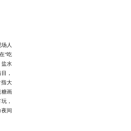
现场人
在“吃
，盐水
满目，
食指大
遗糖画
有玩，
力夜间