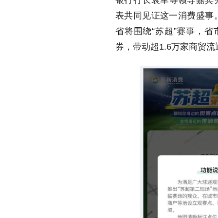
银行行长袁军等领导嘉宾
表共同见证这一消费盛事。
省将围绕“苏超”赛事，省
券，带动超
1.6
万家商贸流