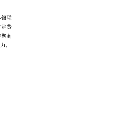
苏银联
”
消费
集聚商
潜力。