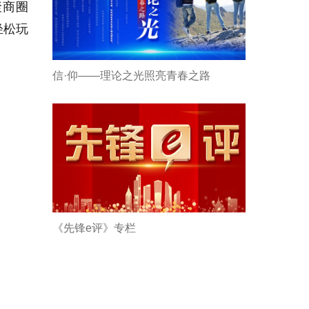
聚商圈
轻松玩
信·仰——理论之光照亮青春之路
《先锋e评》专栏