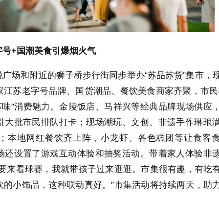
字号
+
国潮美食引爆烟火气
悦广场和
附近的狮子桥步行街同步举办“苏品苏货”集市，
家江苏老字号品牌、国货潮品、餐饮美食商家齐聚，市民
苏味”消费魅力。金陵饭店、马祥兴等经典品牌现场供应
引大批市民排队打卡；现场潮玩、文创、非遗手作琳琅
；本地网红餐饮齐上阵，小龙虾、各色糕团等让食客
场还设置了游戏互动体验和抽奖活动。带着家人体验非
生要来看球赛，我就带孩子过来逛逛。市集很有趣，有吃
欢的小饰品，这种联动真好。”市集活动将持续两天，助