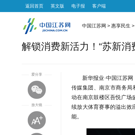
返回首页
英文版
电子报
客户端
中国江苏网
>
惠享民生
>
解锁消费新活力！“苏新消
1
爱分享
新华报业·中国江苏网
传媒集团、南京市商务局和
动在南京鼓楼区吾悦广场
放大镜
续放大体育赛事的溢出效应
能。