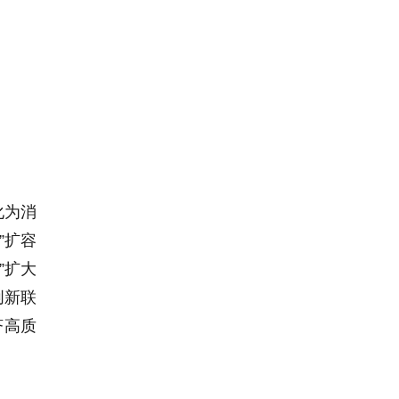
化为消
”扩容
”扩大
创新联
济高质