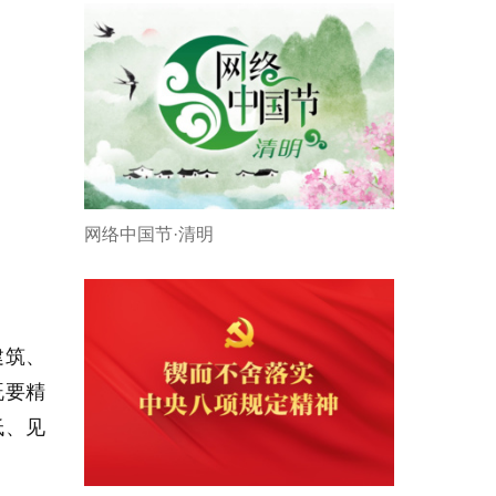
网络中国节·清明
建筑、
既要精
低、见