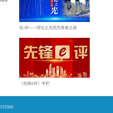
郭玲玲
信·仰——理论之光照亮青春之路
《先锋e评》专栏
37000