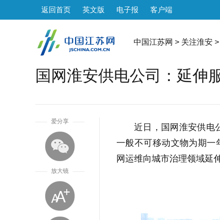
返回首页
英文版
电子报
客户端
中国江苏网
>
关注淮安
>
国网淮安供电公司：延伸
1
爱分享
近日，国网淮安供电公
一般不可移动文物为期一
网运维向城市治理领域延
放大镜