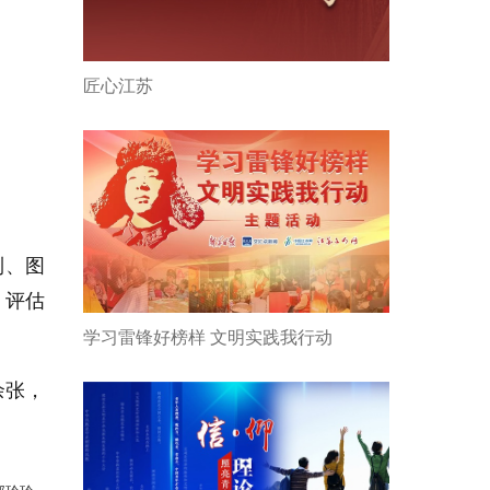
匠心江苏
到、图
、评估
学习雷锋好榜样 文明实践我行动
余张，