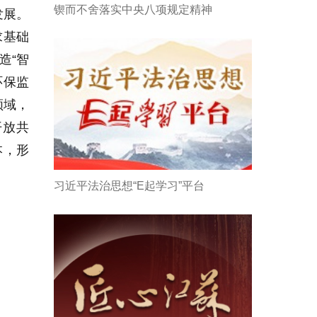
锲而不舍落实中央八项规定精神
发展。
求基础
造“智
环保监
领域，
开放共
本，形
习近平法治思想“E起学习”平台