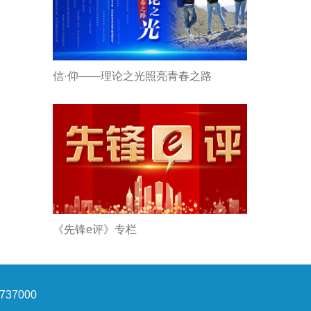
信·仰——理论之光照亮青春之路
《先锋e评》专栏
37000