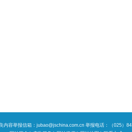
内容举报信箱：jubao@jschina.com.cn 举报电话：（025）847