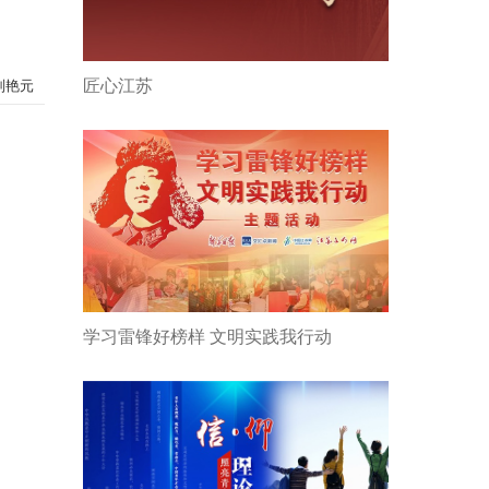
匠心江苏
刘艳元
学习雷锋好榜样 文明实践我行动