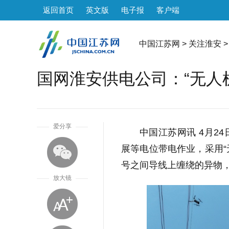
返回首页
英文版
电子报
客户端
中国江苏网
>
关注淮安
>
国网淮安供电公司：“无人
1
爱分享
中国江苏网讯 4月2
展等电位带电作业，采用“无
号之间导线上缠绕的异物
放大镜