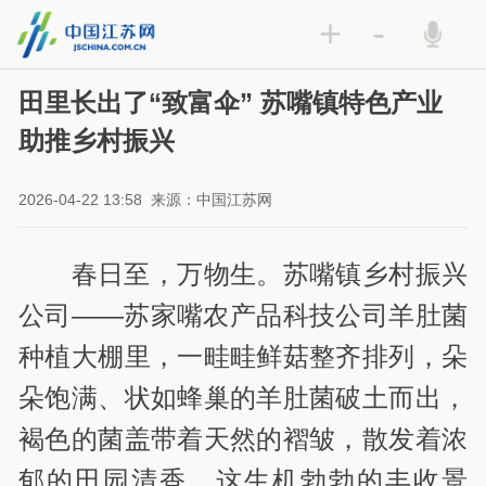
+
-
田里长出了“致富伞” 苏嘴镇特色产业
助推乡村振兴
2026-04-22 13:58
来源：中国江苏网
春日至，万物生。苏嘴镇乡村振兴
公司——苏家嘴农产品科技公司羊肚菌
种植大棚里，一畦畦鲜菇整齐排列，朵
朵饱满、状如蜂巢的羊肚菌破土而出，
褐色的菌盖带着天然的褶皱，散发着浓
郁的田园清香。这生机勃勃的丰收景