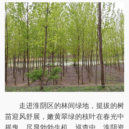
走进淮阴区的林间绿地，挺拔的树
苗迎风舒展，嫩黄翠绿的枝叶在春光中
摇曳，尽显勃勃生机。巡查中，淮阴资