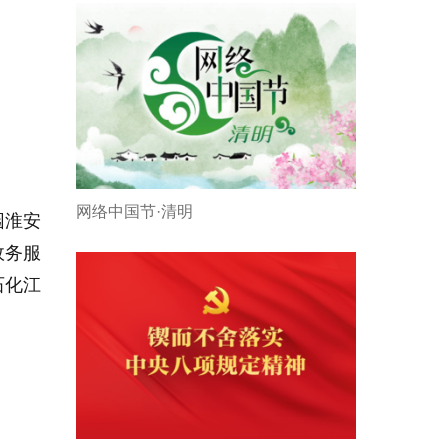
网络中国节·清明
园淮安
政务服
石化江