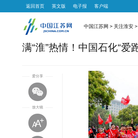
返回首页
英文版
电子报
客户端
中国江苏网
>
关注淮安
>
满“淮”热情！中国石化“爱
1
爱分享
放大镜