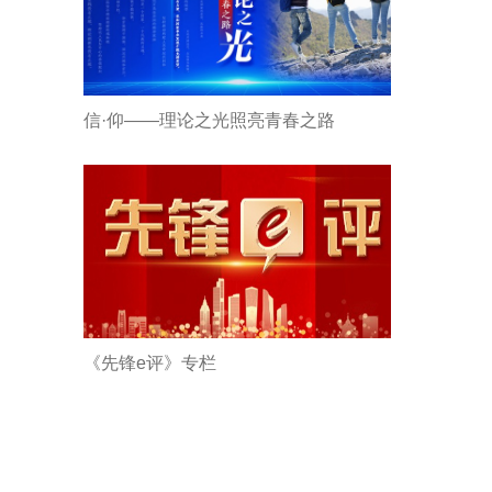
信·仰——理论之光照亮青春之路
《先锋e评》专栏