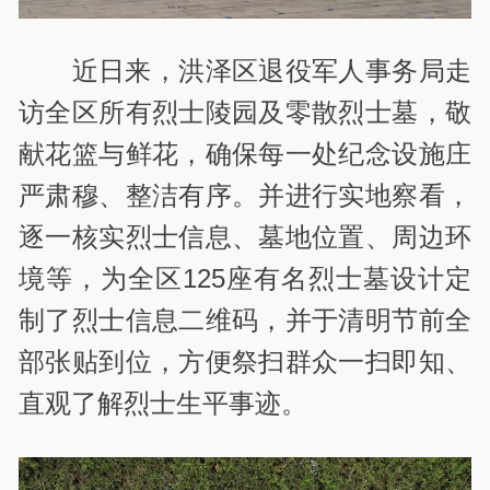
近日来，洪泽区退役军人事务局走
访全区所有烈士陵园及零散烈士墓，敬
献花篮与鲜花，确保每一处纪念设施庄
严肃穆、整洁有序。并进行实地察看，
逐一核实烈士信息、墓地位置、周边环
境等，为全区125座有名烈士墓设计定
制了烈士信息二维码，并于清明节前全
部张贴到位，方便祭扫群众一扫即知、
直观了解烈士生平事迹。