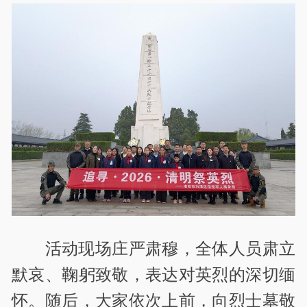
活动现场庄严肃穆，全体人员肃立
默哀、鞠躬致敬，表达对英烈的深切缅
怀。随后，大家依次上前，向烈士墓敬