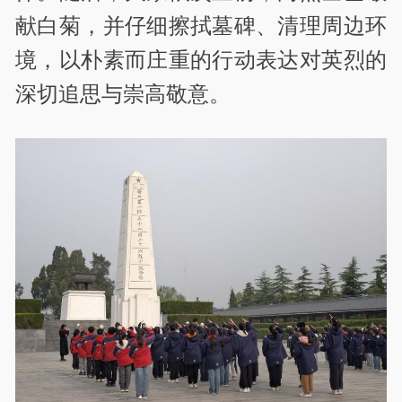
献白菊，并仔细擦拭墓碑、清理周边环
境，以朴素而庄重的行动表达对英烈的
深切追思与崇高敬意。