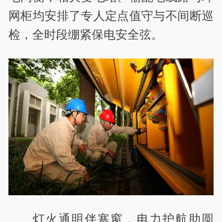
网柜均安排了专人定点值守与不间断巡
检，全时段绷紧保电安全弦。
灯火通明伴寒窗，电力护航助圆