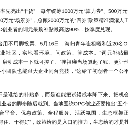
先亮出“干货”：每年统筹1000万元“算力券”、500万元
200万元“场景券”，总额2000万元的“四券”政策精准滴灌人
C创业者的词元采购补贴最高达90%，按季度兑现。
用不用脚投票。5月16日，海归青年崔祖曦和近20名O
业社区，实地看环境、问政策、算成本。“词元补贴
，启动成本一下就可控了。”崔祖曦当场算起了账。更让
—小团队也能跟大企业同台竞技，“这给了初创者一个公
不是谁给的补贴多，而是谁能把试错成本降下来、把机
业者的脚步随后就到。当地围绕OPC创业还要推出“五个
合平台、优惠政策、全程服务、活跃氛围，生态框架
得住、干得好”，政策给的是入口的推力，生态给的才是