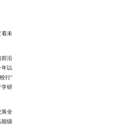
定着未
与前沿
今年以
校行”
产学研
统筹全
高能级