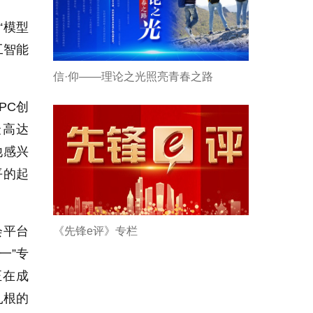
“模型
工智能
信·仰——理论之光照亮青春之路
PC创
最高达
他感兴
平的起
会平台
《先锋e评》专栏
一”专
正在成
扎根的