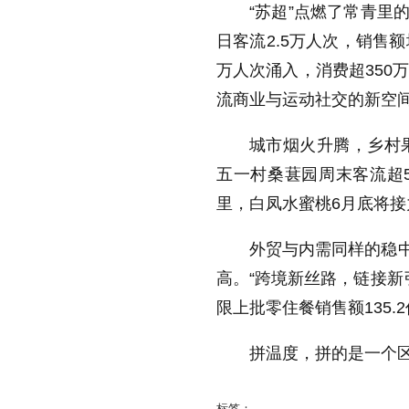
“苏超”点燃了常青里
日客流2.5万人次，销售额
万人次涌入，消费超350
流商业与运动社交的新空
城市烟火升腾，乡村果
五一村桑葚园周末客流超5
里，白凤水蜜桃6月底将接
外贸与内需同样的稳中
高。“跨境新丝路，链接新
限上批零住餐销售额135.
拼温度，拼的是一个
标签：