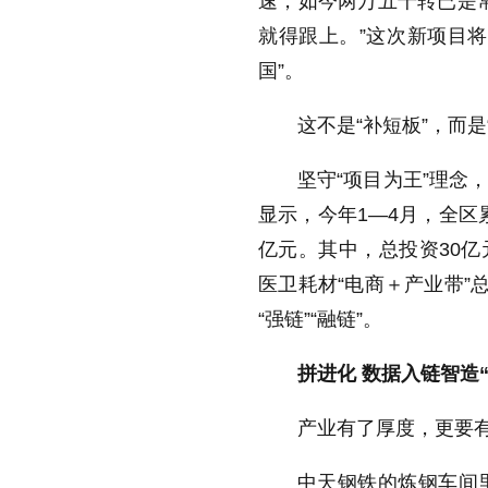
速，如今两万五千转已是
就得跟上。”这次新项目
国”。
这不是“补短板”，而
坚守“项目为王”理念
显示，今年1—4月，全区累
亿元。其中，总投资30亿
医卫耗材“电商＋产业带”
“强链”“融链”。
拼进化 数据入链智造“
产业有了厚度，更要有
中天钢铁的炼钢车间