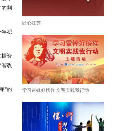
时的判
匠心江苏
十年积
数据资
“智改
芽”的
学习雷锋好榜样 文明实践我行动