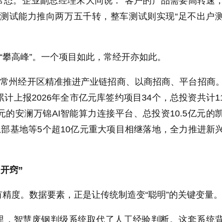
常态。企业副总经理宋大同说：“客户的产品需要高转速
将测试能力推向两万五千转，整车测试则实现“足不出户
是“攀高峰”。一个项目如此，常经开亦如此。
，常州经开区精准推进产业链招商、以商招商、平台招商
计上报2026年全市亿元库签约项目34个，总投资共计117
元的安澜万锦AI智能算力连接平台、总投资10.5亿元的
总部基地等5个超10亿元重大项目相继落地，全力推进新
开窍”
精度。数据要素，正是让传统制造变“聪明”的关键变量
里，智慧废钢判级系统取代了人工经验判断。这套系统