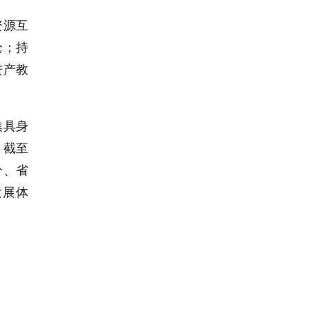
资源互
枪；持
进产教
焦具身
。截至
个、省
发展体
。