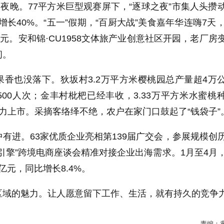
的夜晚。77平方米巨型观赛屏下，“逐球之夜”市集人头攒
增长40%。“五一”假期，“百厨大战”美食嘉年华连嗨7天，
万元。安和锦·CU1958文体旅产业创意社区开园，老厂房
间。
香也没落下。狄坂村3.2万平方米樱桃园总产量超4万
00人次；金丰村枇杷已经丰收，3.33万平方米水蜜桃
力上市。采摘客络绎不绝，农户在家门口鼓起了“钱袋子”
有进。63家优质企业亮相第139届广交会，参展规模创
引擎”跨境电商座谈会精准对接企业出海需求。1月至4月
2亿元，同比增长8.4%。
区域的魅力。让人愿意留下工作、生活，就有持久的竞争
责编：