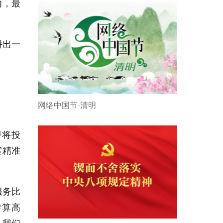
内，最
拼出一
网络中国节·清明
即将投
室精准
服务比
转算高