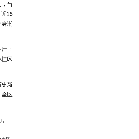
动，当
近15
变身潮
公斤；
种植区
。
历史新
，全区
力。
童金德