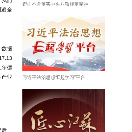
，我们
锲而不舍落实中央八项规定精神
测遍全
。数据
.13
凯尔德
兴产业
习近平法治思想“E起学习”平台
。
背后，