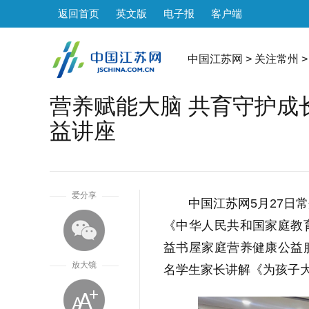
返回首页
英文版
电子报
客户端
中国江苏网
>
关注常州
>
营养赋能大脑 共育守护成
益讲座
1
爱分享
中国江苏网5月27日
《中华人民共和国家庭教
益书屋家庭营养健康公益
放大镜
名学生家长讲解《为孩子