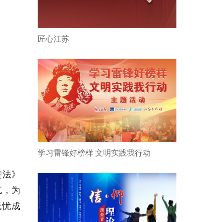
匠心江苏
学习雷锋好榜样 文明实践我行动
进法
》
式，为
无忧成