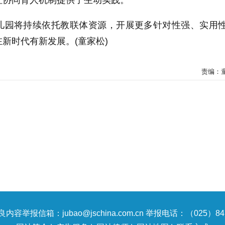
社协同育人机制提供了生动实践。
儿园将持续依托教联体资源，开展更多针对性强、实用
新时代有新发展。(童家松)
责编：
内容举报信箱：jubao@jschina.com.cn 举报电话：（025）847