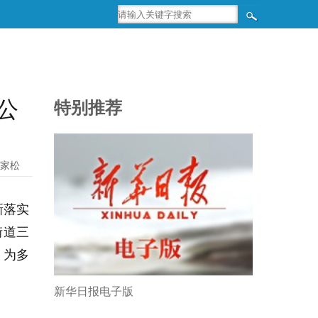
公
特别推荐
家松
新落实
街道三
）为多
。
新华日报电子版