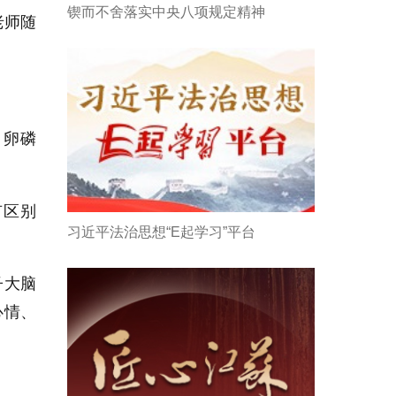
锲而不舍落实中央八项规定精神
老师随
、卵磷
有区别
习近平法治思想“E起学习”平台
子大脑
心情、