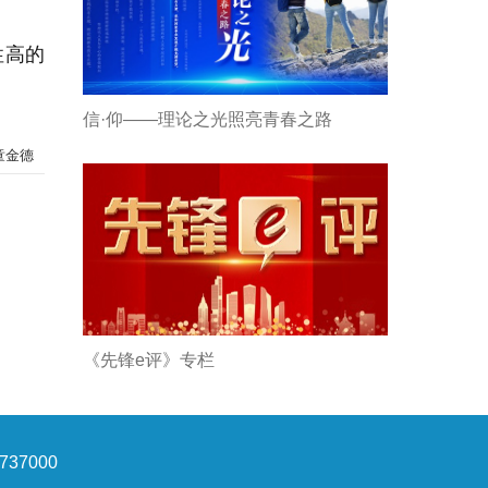
性高的
信·仰——理论之光照亮青春之路
童金德
《先锋e评》专栏
37000