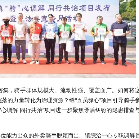
密集，骑手群体规模大、流动性强、覆盖面广。如何将
落的力量转化为治理资源？继“五员驿心”项目引导骑手
骑’心调解 同行共治”项目进一步聚焦矛盾纠纷的隐患排查
5位能力出众的外卖骑手脱颖而出。镇综治中心专职调解