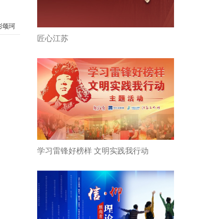
彭颂珂
匠心江苏
学习雷锋好榜样 文明实践我行动