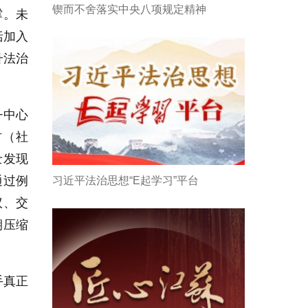
锲而不舍落实中央八项规定精神
撑。未
括加入
升法治
+中心
村（社
士发现
通过例
习近平法治思想“E起学习”平台
议、交
期压缩
手真正