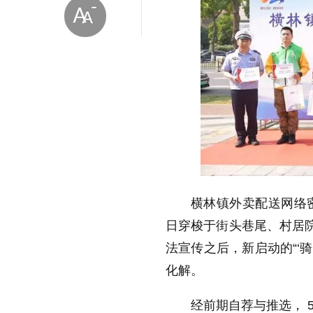
放大字体
缩小字体
横林镇外卖配送网络
日穿梭于街头巷尾、村居院
法宣传之后，新启动的“‘
化解。
经前期自荐与推选， 