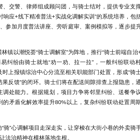
警、交警、律师组成顾问团，与骑士结对，提供专业支
时响应+线下精准普法+实战化调解实训”的系统培养，包
询、参加月度普法讲座、旁听庭审、案例模拟等，逐步提
林镇以潮悦荟“骑士调解室”为阵地，推行“骑士前端自治
简易纠纷由骑士就地“劝一劝、拉一拉”，一般纠纷联动
及时上报镇综治中心分流至相关职能部门处置，形成“骑
结果反馈”的闭环。骑士们将在配送间隙排查上报隐患，
主调处能力。根据规划，项目力争将邻里纠纷、送餐争
到的矛盾化解效率提升80%以上，复杂纠纷联动处置周
“骑”心调解项目走深走实，让穿梭在大街小巷的外卖骑
，让法治精神在横林落地生根。