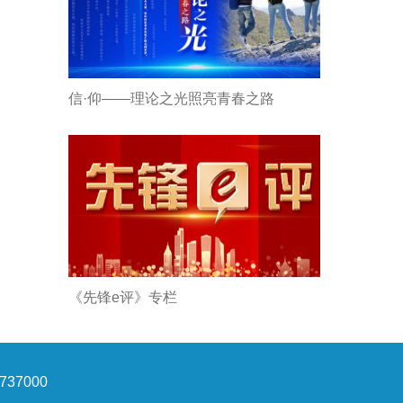
信·仰——理论之光照亮青春之路
《先锋e评》专栏
37000