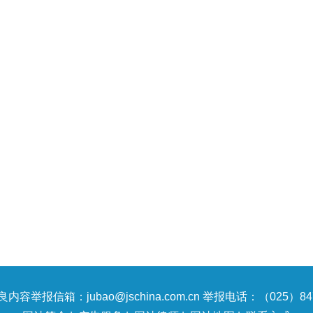
内容举报信箱：jubao@jschina.com.cn 举报电话：（025）847