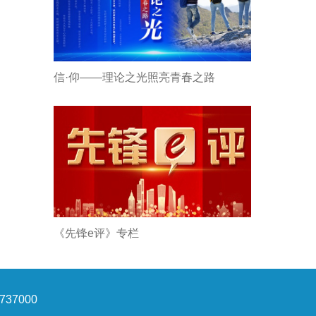
信·仰——理论之光照亮青春之路
《先锋e评》专栏
37000