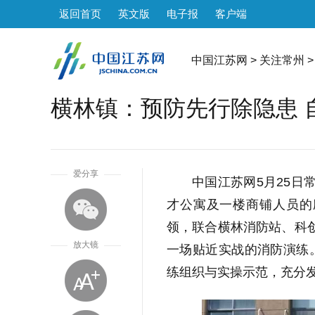
返回首页
英文版
电子报
客户端
中国江苏网
>
关注常州
>
横林镇：预防先行除隐患 
1
爱分享
中国江苏网5月25日
才公寓及一楼商铺人员的
领，联合横林消防站、科
放大镜
一场贴近实战的消防演练
练组织与实操示范，充分