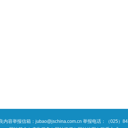
内容举报信箱：jubao@jschina.com.cn 举报电话：（025）847