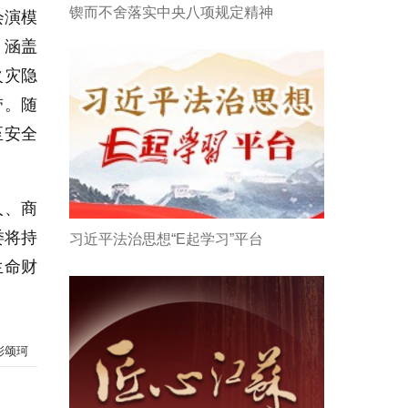
锲而不舍落实中央八项规定精神
会演模
，涵盖
火灾隐
带。随
至安全
人、商
委将持
习近平法治思想“E起学习”平台
生命财
彭颂珂