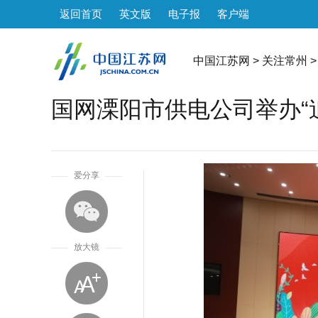
返回首页
英文版
电子报
客户端
中国江苏网
>
关注常州
>
国网溧阳市供电公司举办“
1
爱分享
放大镜