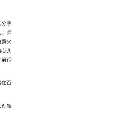
式分享
礼、师
的薪火
贴心实
梦前行
聚焦百
工创新