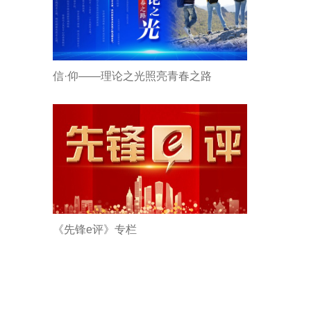
信·仰——理论之光照亮青春之路
《先锋e评》专栏