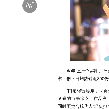
放大字体
缩小字体
今年“五一”假期，“
淋，创下日均热销近300
“口感绵密醇厚，豆香
尝鲜的市民涂女士在品尝
同时更契合现代人“轻负担