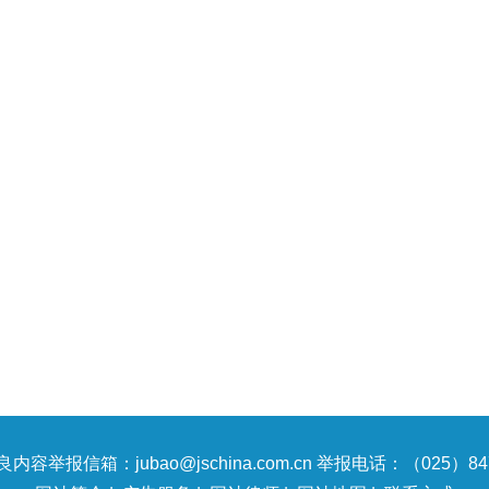
内容举报信箱：jubao@jschina.com.cn 举报电话：（025）847