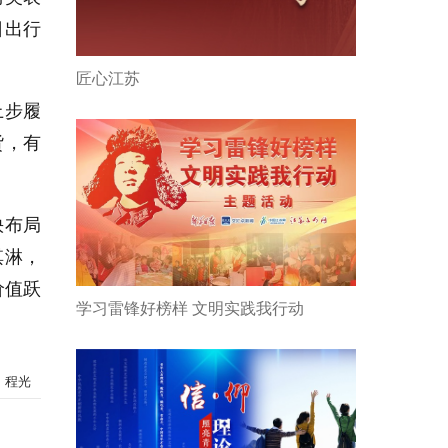
日出行
匠心江苏
上步履
货，有
快布局
淇淋，
价值跃
学习雷锋好榜样 文明实践我行动
：程光