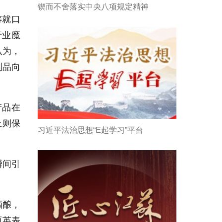
锲而不舍落实中央八项规定精神
铸就口
行业魔
认为，
制品向
产品在
上则保
习近平法治思想“E起学习”平台
瞬间引
酒酿，
丽英表