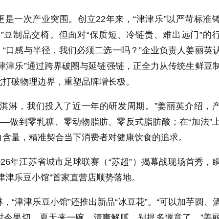
是一次产业突围。创立22年来，“津津乐”以严苛标准
”豆制品交椅。但面对“保质短、冷链贵、难出远门”的
“口感与半径，我们必须二选一吗？”企业负责人姜丽英
津津乐”通过跨界破圈与延链强链，正全力从传统生鲜豆
此打破物理边界，重塑品牌增长极。
冰淇淋，我们投入了近一年的研发周期。”姜丽英介绍，
——做到零乳糖、零动物脂肪、零反式脂肪酸；在“加法”
白含量，精准契合当下消费者对健康饮食的追求。
026年江苏省城市足球联赛（“苏超”）揭幕战现场首秀，
津津乐豆小馆”首家直营店顺势落地。
，“津津乐豆小馆”还推出新品“冰豆花”。“可以加芋圆、
时令果切。夏天来一碗，清爽解腻，别提多惬意了。”姜