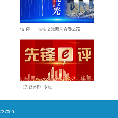
信·仰——理论之光照亮青春之路
《先锋e评》专栏
37000