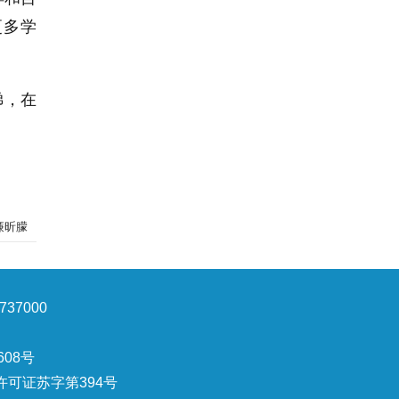
更多学
梯，在
廉昕朦
37000
608号
可证苏字第394号