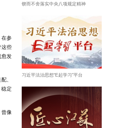
锲而不舍落实中央八项规定精神
。在参
管这些
我愈发
习近平法治思想“E起学习”平台
装配、
、稳定
，曾像