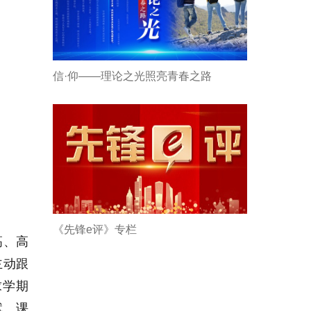
信·仰——理论之光照亮青春之路
《先锋e评》专栏
高、高
主动跟
求学期
赋。课