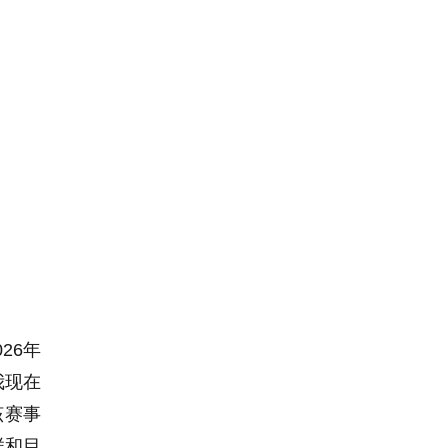
26年
我现在
该赛事
样和目