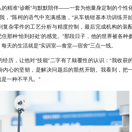
的精准“诊断”与默默陪伴——一套为他量身定制的个性
我，”陈柯的语气中充满感激，“从车铣钳基本功训练开
到复杂零件的工艺分析与精度控制，最后完成机构的装
住那种‘恰到好处’的感觉。”那段日子，他的世界被各种
每天的生活就是“实训室—食堂—宿舍”三点一线。
经历，让他对“技能”二字有了颠覆性的认识：“我收获
份内心的坚韧，是解决问题后的豁然开朗。我看到，把
是一种不平凡。”