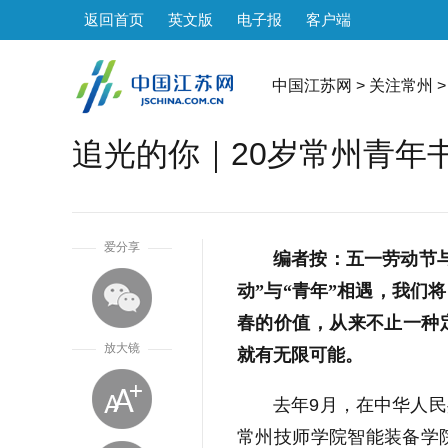
返回首页
英文版
电子报
客户端
中国江苏网
>
关注常州
>
追光的你｜20岁常州青年
1
爱分享
编者按：五一劳动节
动”与“青年”相遇，我们
春的价值，从来不止一种
放大镜
就有无限可能。
去年9月，在中华人
常州技师学院智能装备学