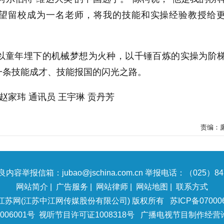
望留校成为一名老师，将我的技能和实操经验教授给
正以童年埋下的机械梦想为火种，以千锤百炼的实操为阶
一条技能成才、技能报国的闪光之路。
赵家玮 通讯员 王宇琳 贡丹芳
责编：
内容举报信箱：jubao@jschina.com.cn 举报电话：（025）847
网站简介
|
广告服务
|
网站律师
|
网站地图
|
联系方式
江苏网(江苏中江网传媒股份有限公司) 版权所有
苏ICP备07000
06001号
视听节目许可证1008318号
广播电视节目制作经营许