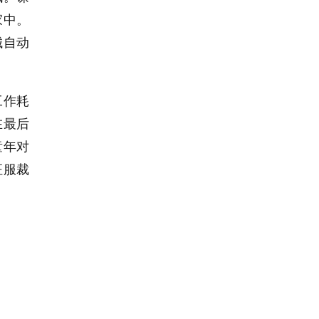
家中。
械自动
工作耗
在最后
童年对
征服裁