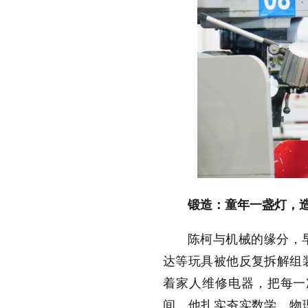
锻造：童年一盏灯，
陈柯与机械的缘分，
达等玩具被他反复拆解组
着家人维修电器，把每一
间，他扎实夯实数学、物