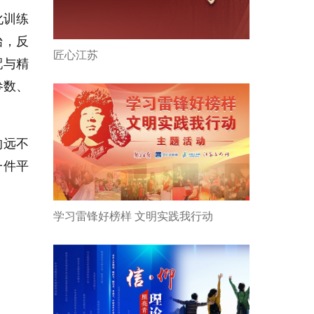
化训练
始，反
匠心江苏
配与精
参数、
的远不
一件平
学习雷锋好榜样 文明实践我行动