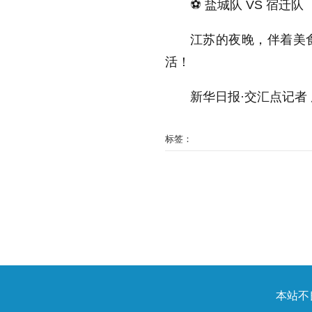
⚽️ 盐城队 VS 宿迁队
江苏的夜晚，伴着美
活！
新华日报·交汇点记者 
标签：
本站不良