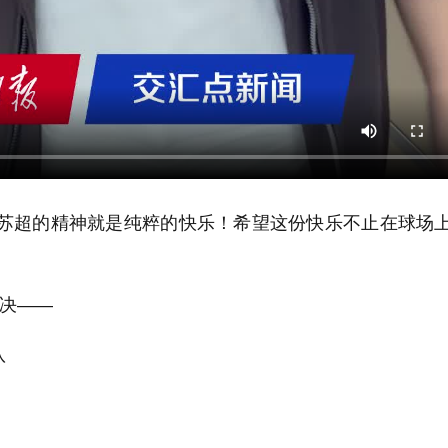
“苏超的精神就是纯粹的快乐！希望这份快乐不止在球场
对决——
队