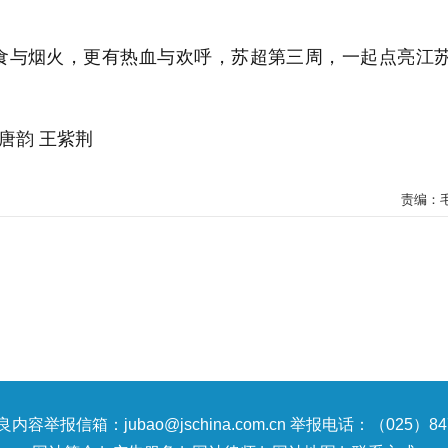
食与烟火，更有热血与欢呼，苏超第三周，一起点亮江
唐韵 王紫荆
责编：
内容举报信箱：jubao@jschina.com.cn 举报电话：（025）847