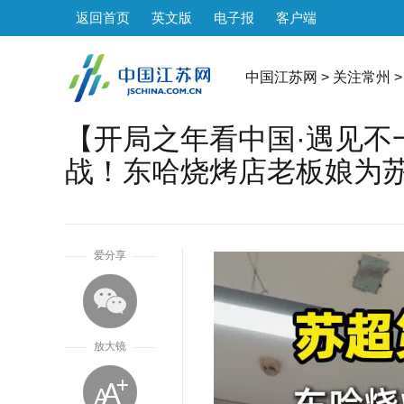
返回首页
英文版
电子报
客户端
中国江苏网
>
关注常州
>
【开局之年看中国·遇见不
战！东哈烧烤店老板娘为
1
爱分享
放大镜