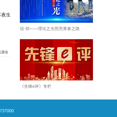
苏夜生
信·仰——理论之光照亮青春之路
毛震佳
《先锋e评》专栏
37000