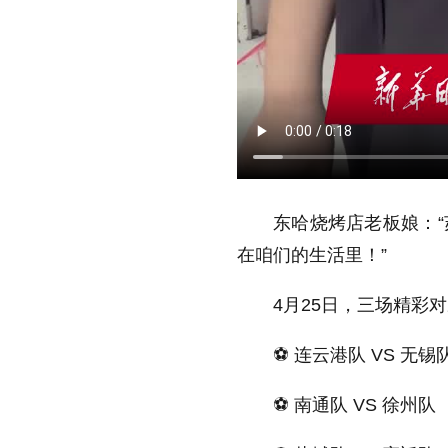
东哈烧烤店老板娘：
在咱们的生活里！”
4月25日，三场精彩
⚽️ 连云港队 VS 无锡
⚽️ 南通队 VS 徐州队