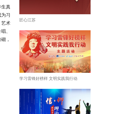
学生真
成为习
匠心江苏
，艺术
合唱、
堆砌，
学习雷锋好榜样 文明实践我行动