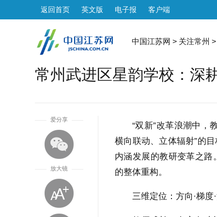
返回首页
英文版
电子报
客户端
中国江苏网
>
关注常州
>
常州武进区星韵学校：深
1
爱分享
“双新”改革浪潮中，
横向联动、立体辐射”的
内涵发展的教研变革之路
放大镜
的整体重构。
三维定位：方向·梯度