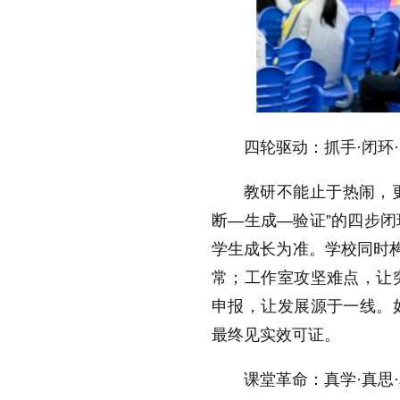
四轮驱动：抓手·闭环
教研不能止于热闹，更
断—生成—验证”的四步
学生成长为准。学校同时构
常；工作室攻坚难点，让
申报，让发展源于一线。
最终见实效可证。
课堂革命：真学·真思