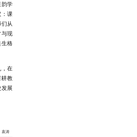
星韵学
议：课
师们从
讨与现
共生格
机，在
深耕教
校发展
：袁涛