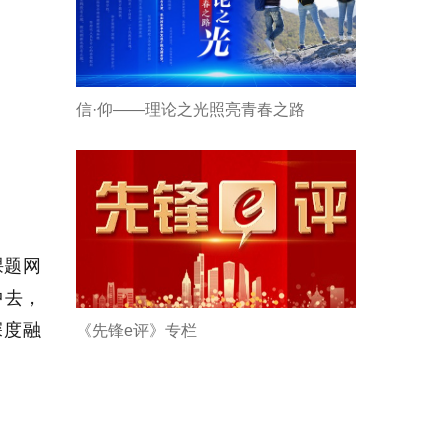
信·仰——理论之光照亮青春之路
课题网
中去，
深度融
《先锋e评》专栏