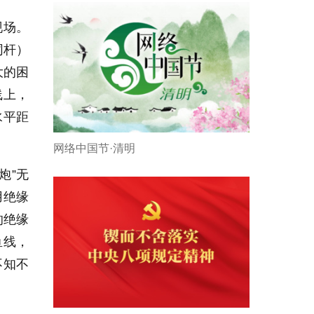
现场。
同杆）
大的困
线上，
水平距
网络中国节·清明
炮”无
用绝缘
的绝缘
鱼线，
不知不