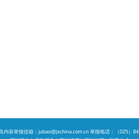
内容举报信箱：jubao@jschina.com.cn 举报电话：（025）847