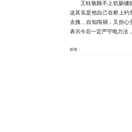
王钰敬顾不上饥肠辘
这其实是他自己在桥上钓
去拽，自知闯祸，又担心
表示今后一定严守电力法
标签：