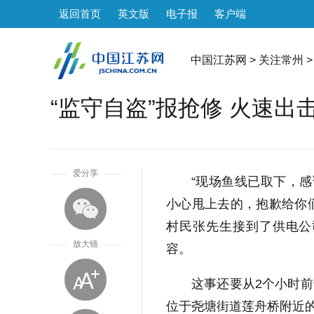
返回首页
英文版
电子报
客户端
中国江苏网
>
关注常州
>
“监守自盗”报抢修 火速出
1
爱分享
“现场鱼线已取下，感
小心甩上去的，抱歉给你们
村民张先生接到了供电公
放大镜
容。
这事还要从2个小时
位于尧塘街道莲舟桥附近