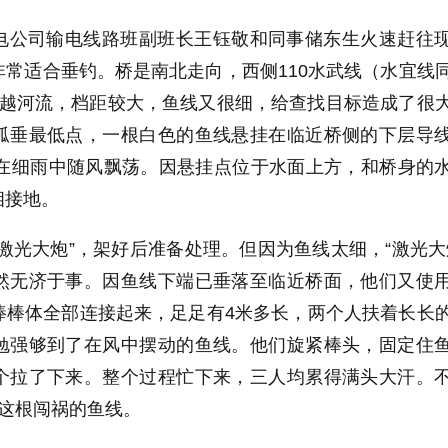
电公司输电线路班副班长王钰敬和同事储东生火速赶往
常适合垂钓。桥是南北走向，西侧110水武线（水宜线
杆跨越河流，档距较大，鱼线又很细，给查找目标造成了很
弧垂最低点，一根白色的鱼线悬挂在临近桥侧的下层导
端在细雨中随风飘荡。因悬挂点位于水面上方，和桥身的
相接地。
激光大炮”，架好后准备处理。但因为鱼线太细，“激光大
然无济于事。因鱼线下端已垂落至临近桥面，他们又使
棒棒体全部连接起来，足足有4米多长，两个人扶着长长
勉强够到了在风中摆动的鱼线。他们旋紧棒头，固定住
个拉了下来。整个过程忙下来，三人均累得满头大汗。
下这根闯祸的鱼线。