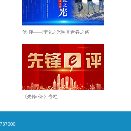
信·仰——理论之光照亮青春之路
《先锋e评》专栏
37000