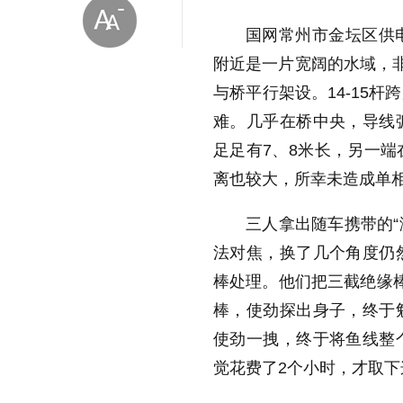
国网常州市金坛区供
附近是一片宽阔的水域，非
与桥平行架设。14-15
难。几乎在桥中央，导线
足足有7、8米长，另一
放大字体
离也较大，所幸未造成单
缩小字体
三人拿出随车携带的“
法对焦，换了几个角度仍
棒处理。他们把三截绝缘
棒，使劲探出身子，终于
使劲一拽，终于将鱼线整
觉花费了2个小时，才取