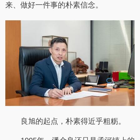
来、做好一件事的朴素信念。
良旭的起点，朴素得近乎粗粝。