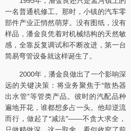
1995年，潘金良还只是孟河镇上的
一名普通机修工。那时，小镇的汽车零
部件产业正悄然萌芽。没有图纸，没有
样品，潘金良凭着对机械结构的天然敏
感，全靠反复调试和不断改进，第一台
简易弯管设备就这样诞生了。
2000年，
潘金良做出了一个影响深
远的关键决策：将业务聚焦于“散热器
出水管”等管类产品。彼时的汽配品种
遍地开花，谁都想多占一头。他却逆流
而行，做起了“减法”——不贪大求全，
只做精做深。这一取舍，看似收窄了前