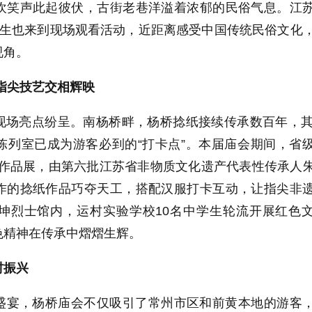
欢笑声此起彼伏，古街老巷洋溢着浓郁的民俗气息。江
学生也来到现场观看活动，近距离感受中国传统民俗文化
视角。
指尖技艺交相辉映
现场亮点纷呈。南杨桥畔，杨桥捻纸接续传承数百年，其
陈列室已成为游客必到的“打卡点”。本届庙会期间，省
福”作品展，由第六批江苏省非物质文化遗产代表性传承人
作的捻纸作品巧夺天工，搭配汉服打卡互动，让指尖非
坤烈士馆内，运村实验学校10名中学生轮流开展红色
色精神在传承中熠熠生辉。
村振兴
盛宴，杨桥庙会不仅吸引了常州市区和前黄本地的游客