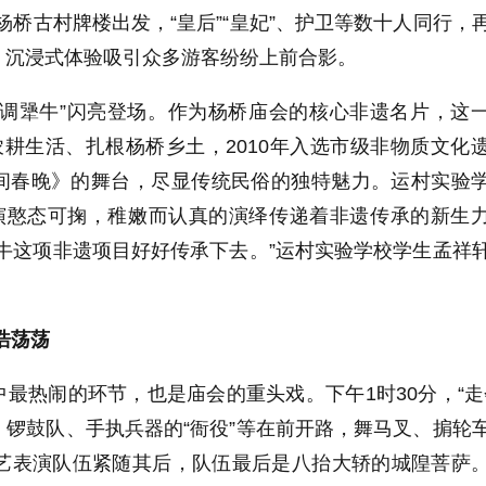
门杨桥古村牌楼出发，“皇后”“皇妃”、护卫等数十人同行，
，沉浸式体验吸引众多游客纷纷上前合影。
“调犟牛”闪亮登场。作为杨桥庙会的核心非遗名片，这
农耕生活、扎根杨桥乡土，2010年入选市级非物质文化
间春晚》的舞台，尽显传统民俗的独特魅力。运村实验
表演憨态可掬，稚嫩而认真的演绎传递着非遗传承的新生
牛这项非遗项目好好传承下去。”运村实验学校学生孟祥
浩荡荡
最热闹的环节，也是庙会的重头戏。下午1时30分，“走
锣鼓队、手执兵器的“衙役”等在前开路，舞马叉、掮轮
文艺表演队伍紧随其后，队伍最后是八抬大轿的城隍菩萨