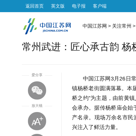
返回首页
英文版
电子报
客户端
中国江苏网
>
关注常州
>
常州武进：匠心承古韵 杨
1
爱分享
中国江苏网3月26日
镇杨桥老街圆满落幕。本届
桥之约”为主题，由前黄
放大镜
会承办。据传杨桥庙会始于
产名录。现场万余名市民
兴注入了鲜活力量。