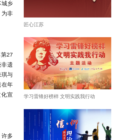
苏城乡
，为非
匠心江苏
第27
级非遗
朱琪与
遗在年
文化宣
学习雷锋好榜样 文明实践我行动
，许多