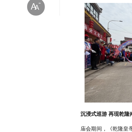
放大字体
缩小字体
沉浸式巡游 再现乾隆
庙会期间，《乾隆皇