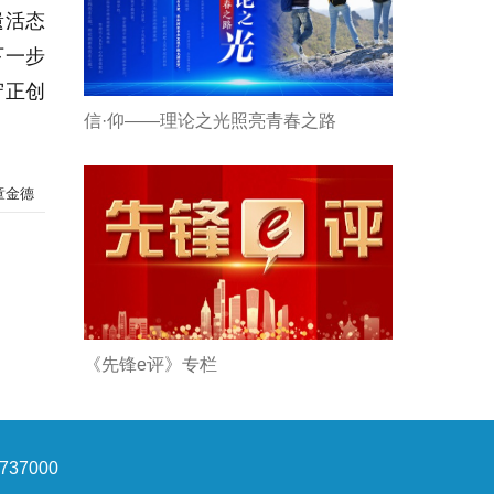
遗活态
下一步
守正创
信·仰——理论之光照亮青春之路
童金德
《先锋e评》专栏
37000