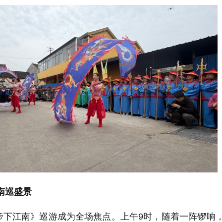
南巡盛景
帝下江南》巡游成为全场焦点。上午9时，随着一阵锣响