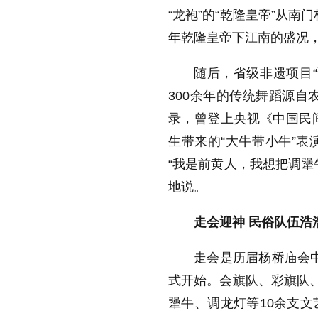
“龙袍”的“乾隆皇帝”从南
年乾隆皇帝下江南的盛况
随后，省级非遗项目
300余年的传统舞蹈源自
录，曾登上央视《中国民
生带来的“大牛带小牛”
“我是前黄人，我想把调犟
地说。
走会迎神 民俗队伍浩
走会是历届杨桥庙会中
式开始。会旗队、彩旗队、
犟牛、调龙灯等10余支