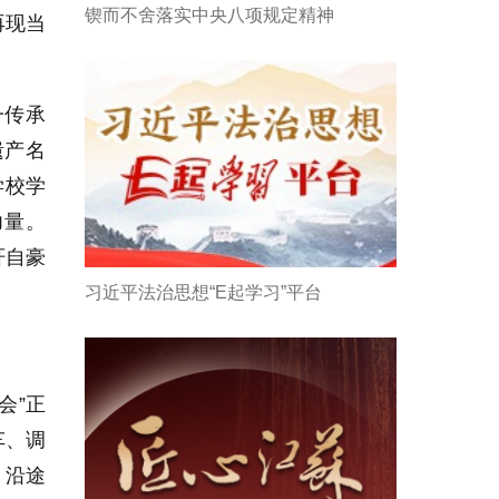
锲而不舍落实中央八项规定精神
再现当
一传承
遗产名
学校学
力量。
轩自豪
习近平法治思想“E起学习”平台
会”正
车、调
。沿途