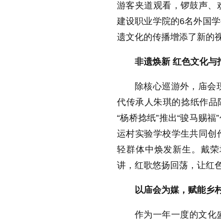
游客夹道观看，锣鼓声、
建设职业学院的6名外国
遗文化的传播增添了新的
非遗焕新 红色文化与
除核心巡游外，庙会
代传承人朱琪的捻纸作品
“杨桥捻纸”推出“骏马赐
运村实验学校学生共同创
轻群体中焕发新生。戴荣
讲，红歌悠扬回荡，让红
以庙会为媒，赋能乡
作为一年一度的文化