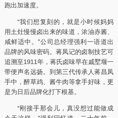
跑出加速度。
“我们想复刻的，就是小时候妈妈
用土灶慢慢卤出来的味道，浓油赤酱、
咸鲜适中。”公司总经理强利一语道出
品牌的风味密码。蒋凤记的卤制技艺可
追溯至1911年，蒋氏卤味早在戚墅堰一
带便声名远扬。到第三代传承人蒋昌凤
手中，醉草鸡、酱牛肉等拿手好味，更
是为日后品牌化打下根基。
“刚接手那会儿，真没想过能做成