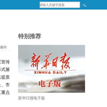
特别推荐
施诗
权宣传
形式展
态提质
长、市
区重点
新华日报电子版