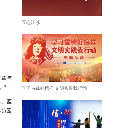
匠心江苏
效益与
。”
学习雷锋好榜样 文明实践我行动
息、蓝
示范园