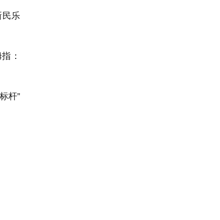
新民乐
拇指：
标杆”