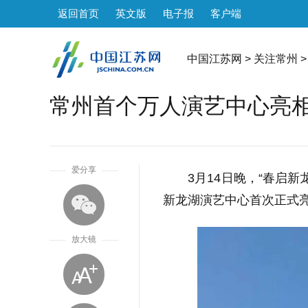
返回首页
英文版
电子报
客户端
中国江苏网
>
关注常州
>
常州首个万人演艺中心亮
1
爱分享
3月14日晚，“春启新龙
新龙湖演艺中心首次正式
放大镜