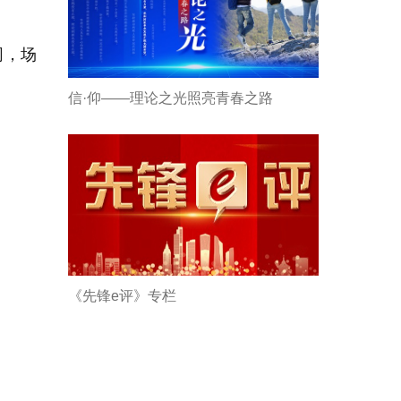
同，场
信·仰——理论之光照亮青春之路
《先锋e评》专栏