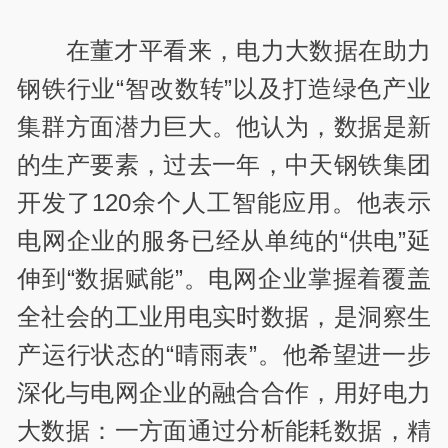
在董才平看来，电力大数据在助力
钢铁行业“智改数转”以及打造绿色产业
集群方面潜力巨大。他认为，数据是新
的生产要素，过去一年，中天钢铁集团
开发了120余个人工智能应用。他表示
电网企业的服务已经从单纯的“供电”延
伸到“数据赋能”。电网企业掌握着覆盖
全社会的工业用电实时数据，是洞察生
产运行状态的“晴雨表”。他希望进一步
深化与电网企业的融合合作，用好电力
大数据：一方面通过分析能耗数据，精