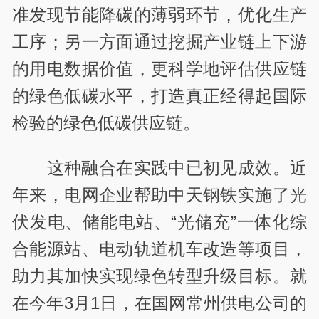
准发现节能降碳的薄弱环节，优化生产
工序；另一方面通过挖掘产业链上下游
的用电数据价值，更科学地评估供应链
的绿色低碳水平，打造真正经得起国际
检验的绿色低碳供应链。
这种融合在实践中已初见成效。近
年来，电网企业帮助中天钢铁实施了光
伏发电、储能电站、“光储充”一体化综
合能源站、电动轨道机车改造等项目，
助力其加快实现绿色转型升级目标。就
在今年3月1日，在国网常州供电公司的