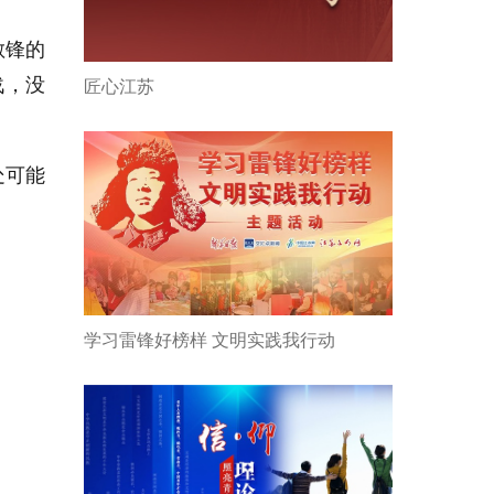
敏锋的
战，没
匠心江苏
处可能
学习雷锋好榜样 文明实践我行动