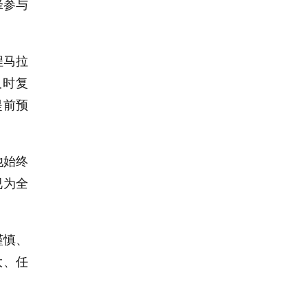
锋参与
程马拉
及时复
提前预
他始终
视为全
谨慎、
大、任