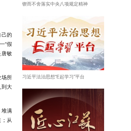
锲而不舍落实中央八项规定精神
自己的
一”假
是唐敏
习近平法治思想“E起学习”平台
业场所
入到大
，堆满
道；从