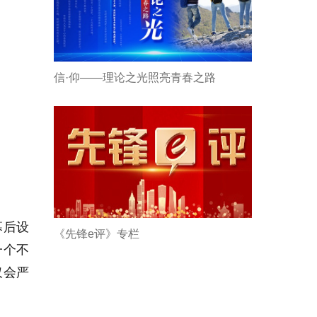
信·仰——理论之光照亮青春之路
幕后设
《先锋e评》专栏
一个不
仅会严