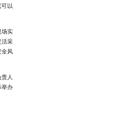
就可以
现场实
灵活采
安全风
负责人
际举办