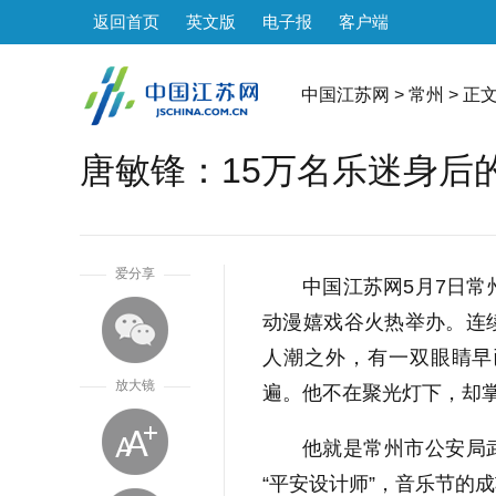
返回首页
英文版
电子报
客户端
中国江苏网
>
常州
> 正
唐敏锋：15万名乐迷身后的
1
爱分享
中国江苏网5月7日常
动漫嬉戏谷火热举办。连
人潮之外，有一双眼睛早
放大镜
遍。他不在聚光灯下，却
他就是常州市公安局
“平安设计师”，音乐节的