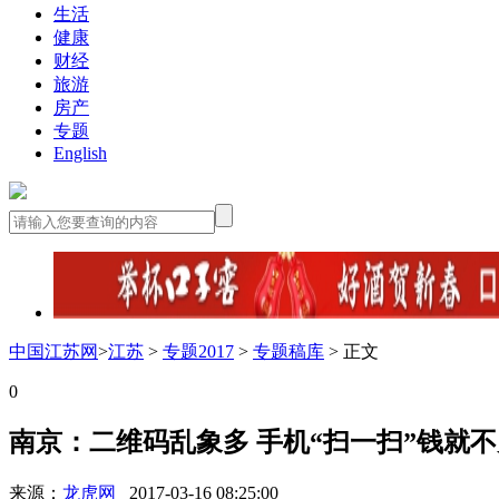
生活
健康
财经
旅游
房产
专题
English
中国江苏网
>
江苏
>
专题2017
>
专题稿库
> 正文
0
南京：二维码乱象多 手机“扫一扫”钱就
来源：
龙虎网
2017-03-16 08:25:00