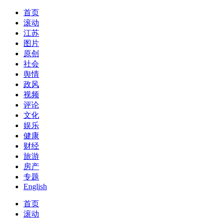
首页
滚动
江苏
图片
原创
社会
舆情
政风
视频
评论
文化
娱乐
健康
财经
旅游
房产
专题
English
首页
滚动