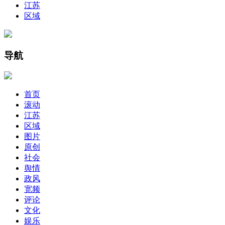
江苏
区域
导航
首页
滚动
江苏
区域
图片
原创
社会
舆情
政风
宽频
评论
文化
娱乐