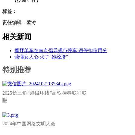
（据新华社）
标签：
责任编辑：孟涛
相关新闻
摩拜单车在南京倡导规范停车 违停扣信用分
读懂女人心 火了“她经济”
特别推荐
2025长三角“超级环线”高铁挂春联征联
啦
2024年中国网络文明大会