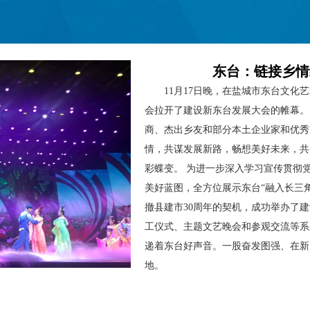
东台：链接乡情
11月17日晚，在盐城市东台文化
会拉开了建设新东台发展大会的帷幕。17
商、杰出乡友和部分本土企业家和优秀
情，共谋发展新路，畅想美好未来，共
彩蝶变。 为进一步深入学习宣传贯彻
美好蓝图，全方位展示东台“融入长三
撤县建市30周年的契机，成功举办了
工仪式、主题文艺晚会和参观交流等系
递着东台好声音。一股奋发图强、在新
地。