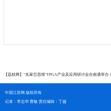
媒体聚焦
【荔枝网】“名家芯思维”FPGA产业及应用研讨会在南通举办 
闸“智”造
中国江苏网 版权所有
记者：李志华 曹敏 责任编辑：丁越