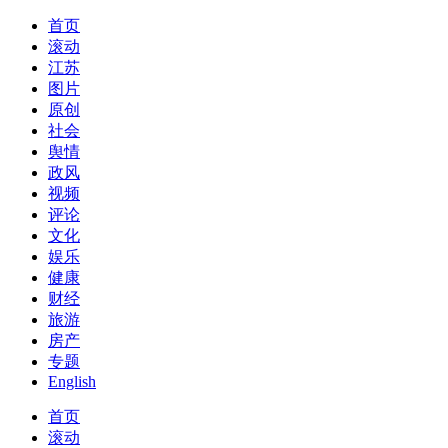
首页
滚动
江苏
图片
原创
社会
舆情
政风
视频
评论
文化
娱乐
健康
财经
旅游
房产
专题
English
首页
滚动