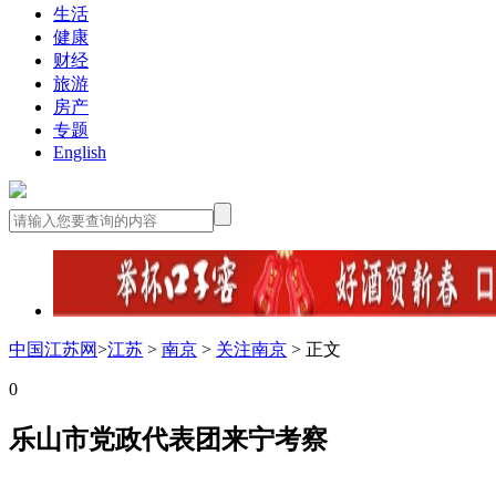
生活
健康
财经
旅游
房产
专题
English
中国江苏网
>
江苏
>
南京
>
关注南京
> 正文
0
乐山市党政代表团来宁考察