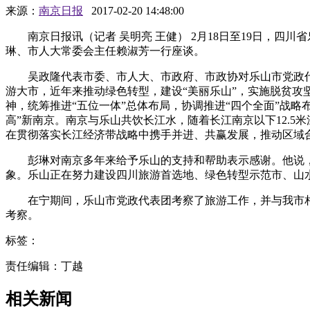
来源：
南京日报
2017-02-20 14:48:00
南京日报讯（记者 吴明亮 王健） 2月18日至19日，四
琳、市人大常委会主任赖淑芳一行座谈。
吴政隆代表市委、市人大、市政府、市政协对乐山市党政代
游大市，近年来推动绿色转型，建设“美丽乐山”，实施脱贫
神，统筹推进“五位一体”总体布局，协调推进“四个全面”战略
高”新南京。南京与乐山共饮长江水，随着长江南京以下12.
在贯彻落实长江经济带战略中携手并进、共赢发展，推动区域
彭琳对南京多年来给予乐山的支持和帮助表示感谢。他说，
象。乐山正在努力建设四川旅游首选地、绿色转型示范市、山
在宁期间，乐山市党政代表团考察了旅游工作，并与我市相
考察。
标签：
责任编辑：丁越
相关新闻