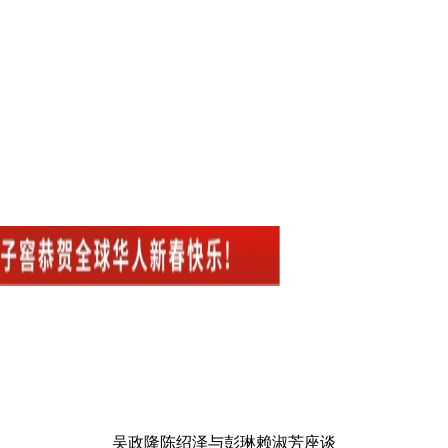
吴政隆陈绍泽与彭琳赖淑芳座谈