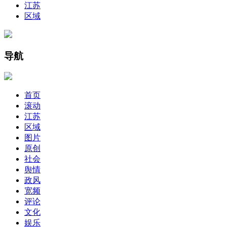
江苏
区域
导航
首页
滚动
江苏
区域
图片
原创
社会
舆情
政风
宽频
评论
文化
娱乐