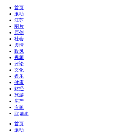
首页
滚动
江苏
图片
原创
社会
舆情
政风
视频
评论
文化
娱乐
健康
财经
旅游
房产
专题
English
首页
滚动