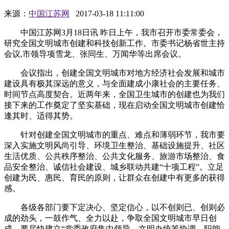
来源：
中国江苏网
2017-03-18 11:11:00
中国江苏网3月18日讯 昨日上午，我市召开市委常委会，
研究全国文明城市创建和科技创新工作。市委书记杨省世主持
会议,市领导项雪龙、张同生、万闻华等出席会议。
会议指出，创建全国文明城市对地方经济社会发展和城市
建设具有极其深远的意义，与全面建成小康社会的主要任务、
时间节点高度契合。近两年来，全国卫生城市的创建也为我们
接下来的工作奠定了坚实基础，现在启动全国文明城市创建恰
逢其时、适得其势。
针对创建全国文明城市的重点、难点和薄弱环节，我市要
深入实施文明风尚引导、环境卫生整治、基础设施提升、社区
生活优质、公共秩序整治、公共文化服务、旅游市场整治、食
品安全整治、诚信社会建设、城乡联动共建“十项工程”。立足
创建为民、惠民、育民的原则，让群众在创建中有更多的获得
感。
各级各部门要下定决心、坚定信心，以不创则已、创则必
成的劲头，一鼓作气、全力以赴，争取全国文明城市早日创
成。要尽快建立“党委政府集中领导、文明办统筹协调、职能