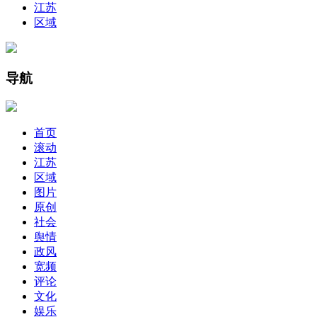
江苏
区域
导航
首页
滚动
江苏
区域
图片
原创
社会
舆情
政风
宽频
评论
文化
娱乐