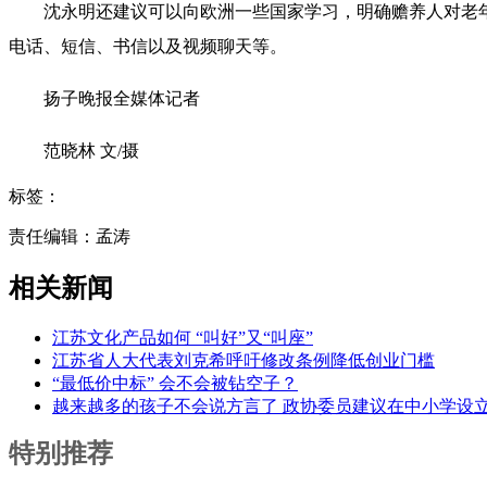
沈永明还建议可以向欧洲一些国家学习，明确赡养人对老年人
电话、短信、书信以及视频聊天等。
扬子晚报全媒体记者
范晓林 文/摄
标签：
责任编辑：孟涛
相关新闻
江苏文化产品如何 “叫好”又“叫座”
江苏省人大代表刘克希呼吁修改条例降低创业门槛
“最低价中标” 会不会被钻空子？
越来越多的孩子不会说方言了 政协委员建议在中小学设
特别推荐