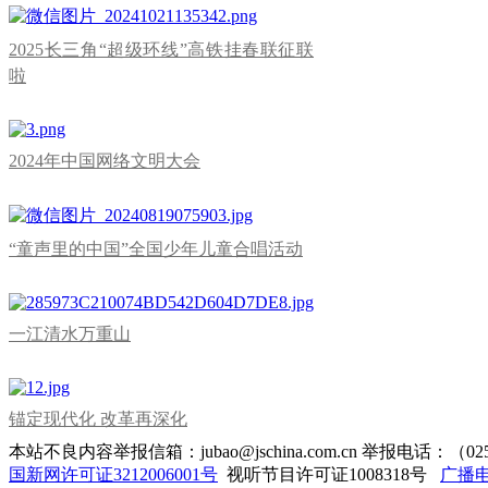
2025长三角“超级环线”高铁挂春联征联
啦
2024年中国网络文明大会
“童声里的中国”全国少年儿童合唱活动
一江清水万重山
锚定现代化 改革再深化
本站不良内容举报信箱：jubao@jschina.com.cn 举报电话：（025
国新网许可证3212006001号
视听节目许可证1008318号
广播