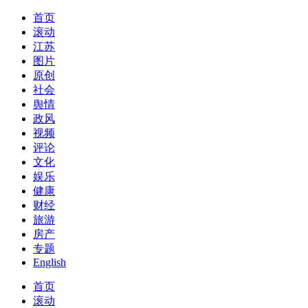
首页
滚动
江苏
图片
原创
社会
舆情
政风
视频
评论
文化
娱乐
健康
财经
旅游
房产
专题
English
首页
滚动