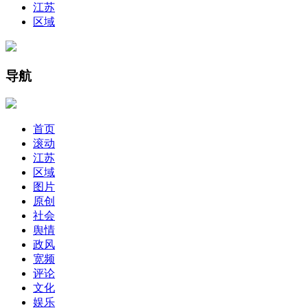
江苏
区域
导航
首页
滚动
江苏
区域
图片
原创
社会
舆情
政风
宽频
评论
文化
娱乐