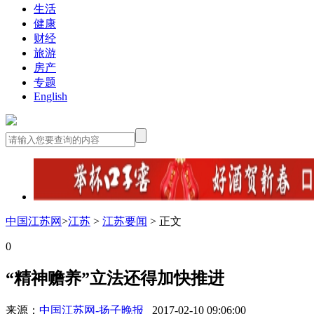
生活
健康
财经
旅游
房产
专题
English
中国江苏网
>
江苏
>
江苏要闻
> 正文
0
“精神赡养”立法还得加快推进
来源：
中国江苏网-扬子晚报
2017-02-10 09:06:00