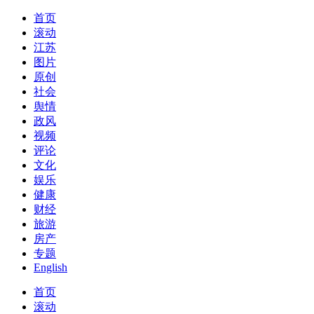
首页
滚动
江苏
图片
原创
社会
舆情
政风
视频
评论
文化
娱乐
健康
财经
旅游
房产
专题
English
首页
滚动