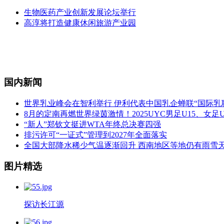
生物医药产业创新发展论坛举行
高淳将打造健康休闲旅游产业园
国内新闻
世界乳业峰会在智利举行 伊利代表中国乳企蝉联“国际乳联
8月的定南再燃世界绿茵激情！2025UYC男足U15、女足
“新人”郑钦文挺进WTA年终总决赛四强
排污许可“一证式”管理到2027年全面落实
全国大部降水稀少气温逐渐回升 西南地区等地仍有雨雪
图片精选
探访长江源