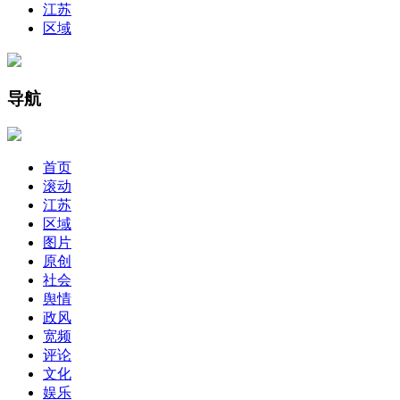
江苏
区域
导航
首页
滚动
江苏
区域
图片
原创
社会
舆情
政风
宽频
评论
文化
娱乐