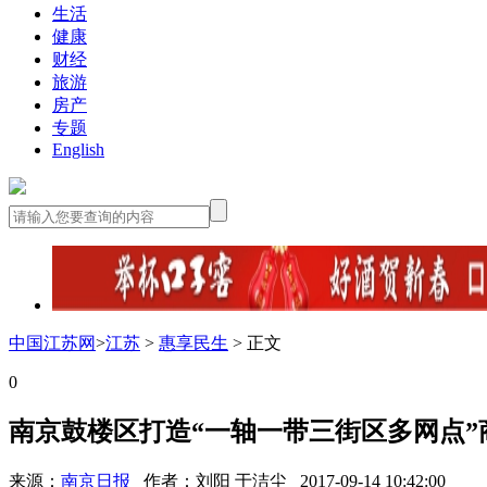
生活
健康
财经
旅游
房产
专题
English
中国江苏网
>
江苏
>
惠享民生
> 正文
0
南京鼓楼区打造“一轴一带三街区多网点”
来源：
南京日报
作者：刘阳 于洁尘
2017-09-14 10:42:00