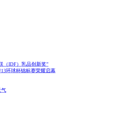
（IDF）乳品创新奖”
U13环球杯锦标赛荣耀启幕
天气