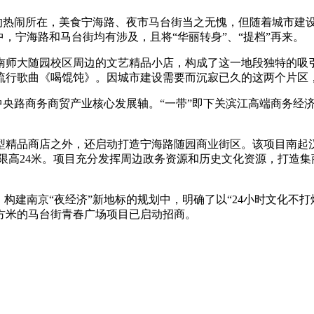
的热闹所在，美食宁海路、夜市马台街当之无愧，但随着城市建
，宁海路和马台街均有涉及，且将“华丽转身”、“提档”再来。
师大随园校区周边的文艺精品小店，构成了这一地段独特的吸引
流行歌曲《喝馄饨》。因城市建设需要而沉寂已久的这两个片区，
央路商务商贸产业核心发展轴。“一带”即下关滨江高端商务经济
精品商店之外，还启动打造宁海路随园商业街区。该项目南起汉
8，限高24米。项目充分发挥周边政务资源和历史文化资源，打
建南京“夜经济”新地标的规划中，明确了以“24小时文化不打
万平方米的马台街青春广场项目已启动招商。