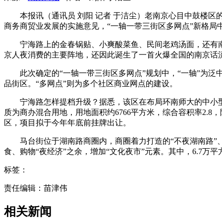
本报讯（通讯员 刘阳 记者 于洁尘）老南京心目中鼓楼区
商务商贸业发展的实施意见，“一轴一带三街区多网点”新格局中
宁海路上的金春锅贴、小爽酸菜鱼、民间老鸡汤面，还有南
京人夜消费的主要阵地，还因此诞生了一首火爆全国的南京话
此次确定的“一轴一带三街区多网点”规划中，“一轴”为泛中
品街区。“多网点”则为多个社区商业网点的建设。
宁海路怎样提档升级？据悉，该区在布局环南师大的中小型
质为商办混合用地，用地面积约6766平方米，综合容积率2.
区，项目拟于今年年底前挂牌出让。
马台街位于湖南路商圈内，商圈着力打造的“不夜湖南路”、构
食、购物“夜经济”之余，增加“文化夜市”元素。其中，6.7
标签：
责任编辑：苗津伟
相关新闻