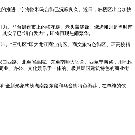
设的推进，宁海路和马台街已沉寂良久。近日，鼓楼区出台加快
力。马台街夜市上的梅花糕、老头盖浇饭、烧烤摊则是当时南
其实早已“暗自发力”，即将再现热闹繁华。
带。“三街区”即大龙江商业街区、商文旅特色街区、环高校精
口西路、北至省高院、东至南师大宿舍、西至宁海路，用地性
造集商业、办公、文化娱乐于一体的、极具民国建筑特色的商业街
烊”全新形象构筑湖南路东段和马台街特色街巷，在单纯的饮