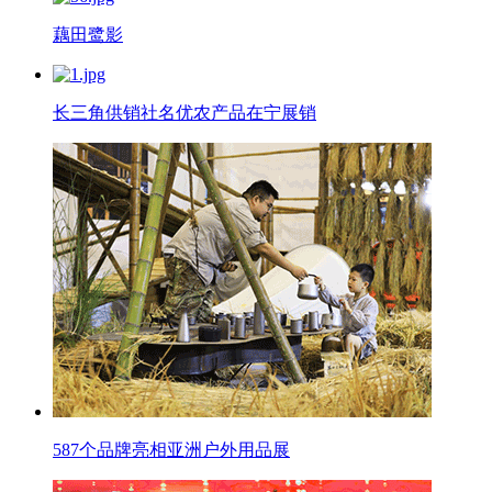
藕田鹭影
长三角供销社名优农产品在宁展销
587个品牌亮相亚洲户外用品展