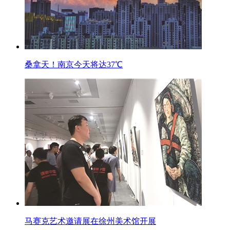
桑拿天！南京今天将达37℃
马赛克艺术邀请展在徐州美术馆开展